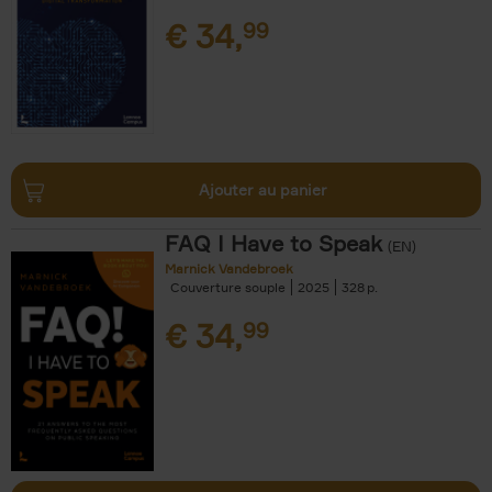
€
34,
99
Ajouter au panier
FAQ I Have to Speak
(EN)
Marnick Vandebroek
Couverture souple
2025
328
€
34,
99