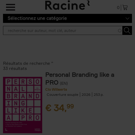
Aller au contenu principal
0
Sélectionnez une catégorie
Résultats de recherche ''
33 résultats
Personal Branding like a
PRO
(EN)
Clo Willaerts
Couverture souple
2026
253
€
34,
99