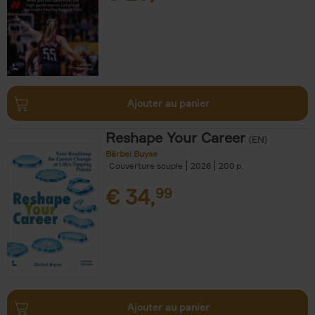
Ajouter au panier
Reshape Your Career
(EN)
Bärbel Buyse
Couverture souple
2026
200
€
34,
99
Ajouter au panier