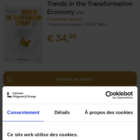
Trends in the Transformation
Economy
(EN)
Christophe Jauquet
Couverture souple
2024
360
€
34,
99
Ajouter au panier
Operating With Positive
Impact
(EN)
Axel Smits
Jochen Vincke
Consentement
Détails
À propos des cookies
Couverture souple
2023
214
€
34,
99
Ce site web utilise des cookies.