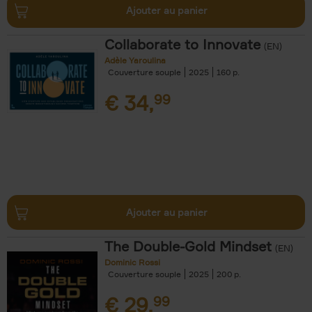
Ajouter au panier
Collaborate to Innovate
(EN)
Adèle Yaroulina
Couverture souple
2025
160
€
34,
99
Ajouter au panier
The Double-Gold Mindset
(EN)
Dominic Rossi
Couverture souple
2025
200
€
29,
99