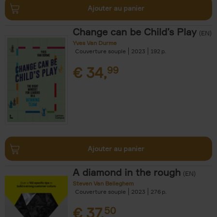
Ajouter au panier
Change can be Child’s Play
(EN)
Yves Van Durme
Couverture souple
2023
192
€
34,
99
Ajouter au panier
A diamond in the rough
(EN)
Steven Van Belleghem
Couverture souple
2023
276
€
37,
50