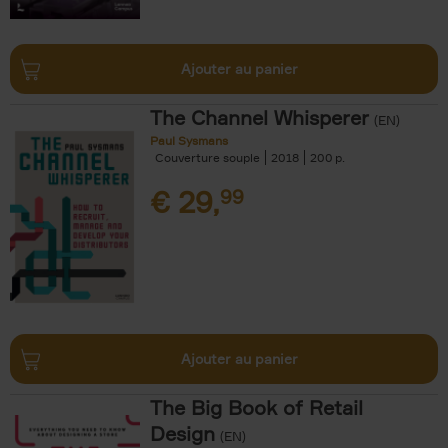
Ajouter au panier
The Channel Whisperer
(EN)
Paul Sysmans
Couverture souple
2018
200
€
29,
99
Ajouter au panier
The Big Book of Retail
Design
(EN)