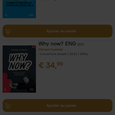
Ajouter au panier
Why now? ENG
(EN)
Michael Humblet
Couverture souple
2023
208
€
34,
99
Ajouter au panier