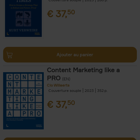
€
37,
50
Ajouter au panier
Content Marketing like a
PRO
(EN)
Clo Willaerts
Couverture souple
2023
352
€
37,
50