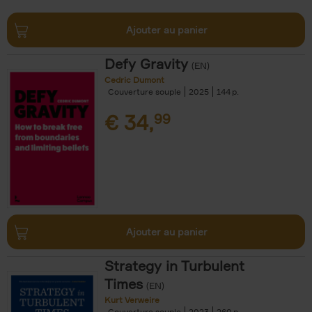
Ajouter au panier
Defy Gravity
(EN)
Cedric Dumont
Couverture souple
2025
144
€
34,
99
Ajouter au panier
Strategy in Turbulent
Times
(EN)
Kurt Verweire
Couverture souple
2023
260