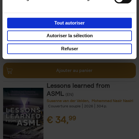
Luk Dewulf
Couverture souple
2012
139
€
31,
99
Tout autoriser
Autoriser la sélection
Refuser
Ajouter au panier
Lessons learned from
ASML
(EN)
Susanne van der Velden
Mohammad Nasir Nasiri
Couverture souple
2026
304
€
34,
99