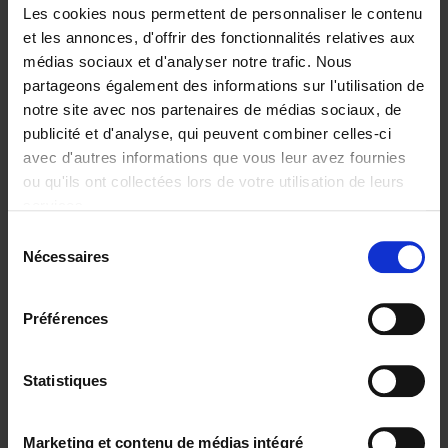
Les cookies nous permettent de personnaliser le contenu
et les annonces, d'offrir des fonctionnalités relatives aux
médias sociaux et d'analyser notre trafic. Nous
partageons également des informations sur l'utilisation de
Ajouter au panier
notre site avec nos partenaires de médias sociaux, de
publicité et d'analyse, qui peuvent combiner celles-ci
Reward
(EN)
avec d'autres informations que vous leur avez fournies
Axel Smits
Bart Van den Bussche
ou qu'ils ont collectées lors de votre utilisation de leurs
Couverture souple
2024
222
services.
€
37,
50
Sélection
Nécessaires
du
consentement
Préférences
Statistiques
Ajouter au panier
Go with your talent
(EN)
Marketing et contenu de médias intégré