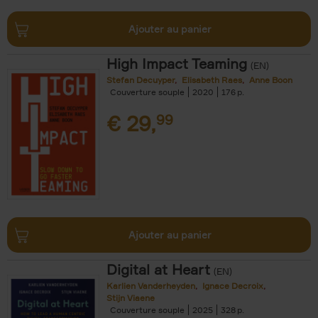
Ajouter au panier
High Impact Teaming
(EN)
Stefan Decuyper
Elisabeth Raes
Anne Boon
Couverture souple
2020
176
€
29,
99
Ajouter au panier
Digital at Heart
(EN)
Karlien Vanderheyden
Ignace Decroix
Stijn Viaene
Couverture souple
2025
328