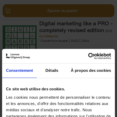
Ajouter au panier
Digital marketing like a PRO -
completely revised edition
(EN)
Clo Willaerts
Couverture souple
2022
226
€
35,
50
Consentement
Détails
À propos des cookies
Ajouter au panier
Ce site web utilise des cookies.
Les cookies nous permettent de personnaliser le contenu
The Offer You Can't
et les annonces, d'offrir des fonctionnalités relatives aux
Refuse
(EN)
médias sociaux et d'analyser notre trafic. Nous
Steven Van Belleghem
partageons également des informations sur l'utilisation de
Couverture souple
2020
256