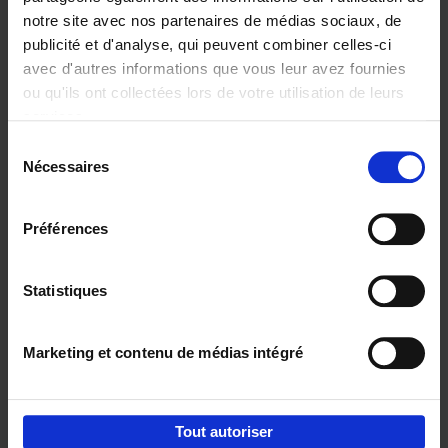
notre site avec nos partenaires de médias sociaux, de
€
37,
50
publicité et d'analyse, qui peuvent combiner celles-ci
avec d'autres informations que vous leur avez fournies
ou qu'ils ont collectées lors de votre utilisation de leurs
services.
Sélection
Nécessaires
du
Ajouter au panier
consentement
Building Bonds = Building
Préférences
Business
(EN)
Jochen Roef
Jozefien De Feyter
Carolien Boom
Couverture souple
2025
200
Statistiques
€
29,
99
Marketing et contenu de médias intégré
Tout autoriser