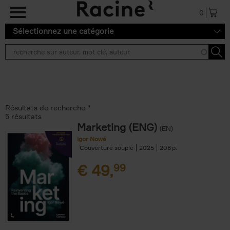
Aller au contenu principal
0
Sélectionnez une catégorie
Résultats de recherche ''
5 résultats
Marketing (ENG)
(EN)
Igor Nowé
Couverture souple
2025
208
€
49,
99