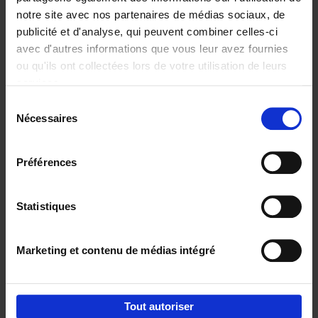
notre site avec nos partenaires de médias sociaux, de
€
29,
99
publicité et d'analyse, qui peuvent combiner celles-ci
avec d'autres informations que vous leur avez fournies
ou qu'ils ont collectées lors de votre utilisation de leurs
services.
Sélection
Nécessaires
du
Ajouter au panier
consentement
Digital marketing like a PRO -
Préférences
completely revised edition
(EN)
Clo Willaerts
Couverture souple
2022
226
Statistiques
€
35,
50
Marketing et contenu de médias intégré
Tout autoriser