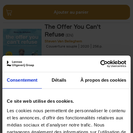
Ajouter au panier
The Offer You Can't
Refuse
(EN)
Steven Van Belleghem
Couverture souple
2020
256
€
37,
50
Consentement
Détails
À propos des cookies
Ajouter au panier
Ce site web utilise des cookies.
Les cookies nous permettent de personnaliser le contenu
Building Bonds = Building
et les annonces, d'offrir des fonctionnalités relatives aux
Business
(EN)
médias sociaux et d'analyser notre trafic. Nous
Jochen Roef
Jozefien De Feyter
Carolien Boom
partageons également des informations sur l'utilisation de
Couverture souple
2025
200