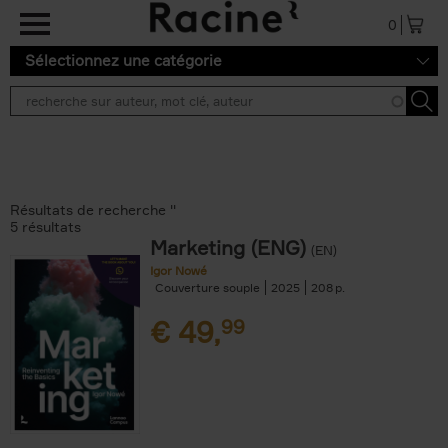
Aller au contenu principal
0
Sélectionnez une catégorie
Résultats de recherche ''
5 résultats
Marketing (ENG)
(EN)
Igor Nowé
Couverture souple
2025
208
€
49,
99