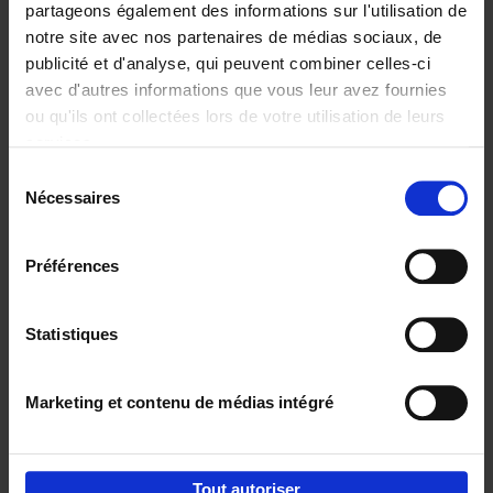
partageons également des informations sur l'utilisation de
notre site avec nos partenaires de médias sociaux, de
Ajouter au panier
publicité et d'analyse, qui peuvent combiner celles-ci
avec d'autres informations que vous leur avez fournies
Reward
(EN)
ou qu'ils ont collectées lors de votre utilisation de leurs
Axel Smits
Bart Van den Bussche
services.
Couverture souple
2024
222
Sélection
€
37,
50
Nécessaires
du
consentement
Préférences
Statistiques
Ajouter au panier
Marketing et contenu de médias intégré
Envie de bonnes idées de lecture, de
réductions, d’actions et d’inspiration ?
Tout autoriser