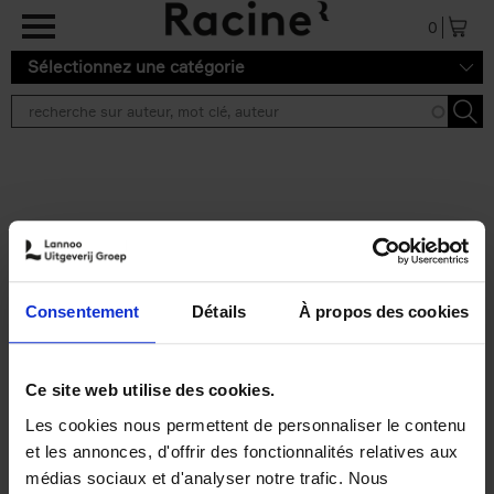
Aller au contenu principal
0
Sélectionnez une catégorie
Résultats de recherche ''
2 résultats
Operating With Positive
Impact
(EN)
Consentement
Détails
À propos des cookies
Axel Smits
Jochen Vincke
Couverture souple
2023
214
€
34,
99
Ce site web utilise des cookies.
Les cookies nous permettent de personnaliser le contenu
et les annonces, d'offrir des fonctionnalités relatives aux
médias sociaux et d'analyser notre trafic. Nous