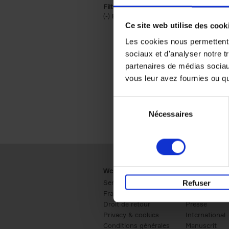
Filtrer sur une catégorie racine
(-)
Remove Économie & Management filt
Économie & Management
Ce site web utilise des cook
Les cookies nous permettent d
sociaux et d'analyser notre t
partenaires de médias sociaux
vous leur avez fournies ou qu'
Sélection
Nécessaires
du
consentement
Webshop
Business
Service clients
Ventes
Refuser
Frais de livraison
Société
Droit de retour
Presse
Privacy & cookies
International
Conditions générales
Manuscrit