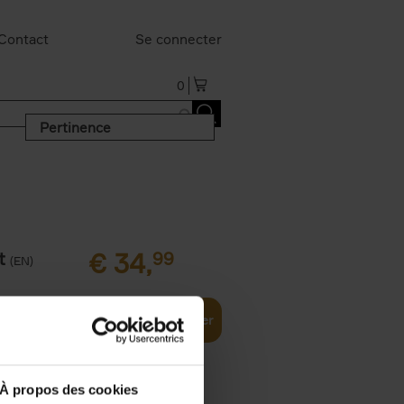
Contact
Se connecter
0
Pertinence
t
€
34,
99
(EN)
Ajouter au panier
À propos des cookies