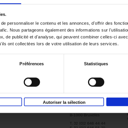
er
Reward
(EN)
ies.
Attracting and retaining key talent with c
reward
e personnaliser le contenu et les annonces, d'offrir des fonctio
Axel Smits
Bart Van den Bussche
rafic. Nous partageons également des informations sur l'utilisati
Couverture souple
2024
222
, de publicité et d'analyse, qui peuvent combiner celles-ci avec
ils ont collectées lors de votre utilisation de leurs services.
Préférences
Statistiques
Société
Éditions Racine
Tour & Taxis
Qui sommes-nous?
Autoriser la sélection
Avenue du Port, 86C
bte 104A
B-1000 Bruxelles
T. 32 (0)2 646 44 44
F. 32 (0)2 646 55 70