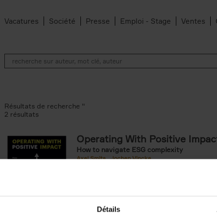
Vacatures
Société
Presse
Emploi - Stage
Ventes
Résultats de recherche ''
2 résultats
Operating With Positive Impac
How to navigate ESG complexity
 den Bussche filter
Axel Smits
Jochen Vincke
ilter
Couverture souple
2023
214
Détails