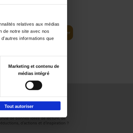
€
37,
50
ompelling
nnalités relatives aux médias
on de notre site avec nos
Ajouter au panier
 d'autres informations que
Marketing et contenu de
médias intégré
Tout autoriser
Envie de bonnes idées de lecture, de
réductions, d’actions et d’inspiration ?