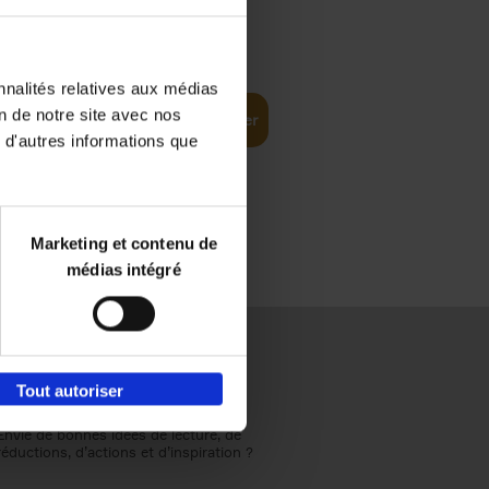
€
37,
50
ompelling
nnalités relatives aux médias
on de notre site avec nos
Ajouter au panier
 d'autres informations que
Marketing et contenu de
médias intégré
Tout autoriser
Envie de bonnes idées de lecture, de
réductions, d’actions et d’inspiration ?