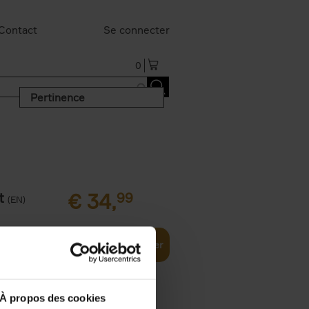
Contact
Se connecter
0
Pertinence
t
€
34,
99
(EN)
Ajouter au panier
À propos des cookies