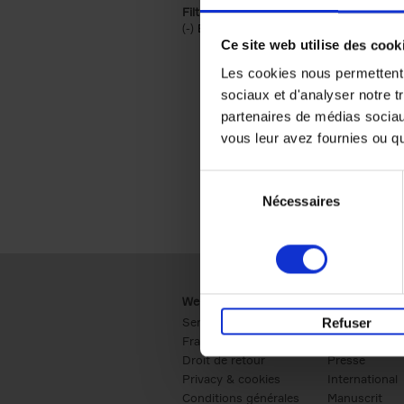
Filtrer sur une catégorie racine
(-)
Remove Économie & Management filt
Économie & Management
Ce site web utilise des cook
Les cookies nous permettent d
sociaux et d'analyser notre t
partenaires de médias sociaux
vous leur avez fournies ou qu'
Sélection
Nécessaires
du
consentement
Webshop
Business
Service clients
Ventes
Refuser
Frais de livraison
Société
Droit de retour
Presse
Privacy & cookies
International
Conditions générales
Manuscrit