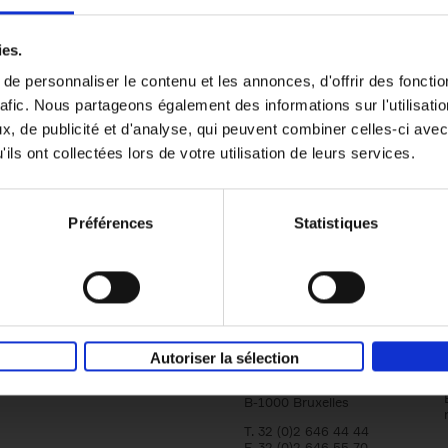
er
Reward
(EN)
ies.
Attracting and retaining key talent with c
reward
e personnaliser le contenu et les annonces, d'offrir des fonctio
Axel Smits
Bart Van den Bussche
rafic. Nous partageons également des informations sur l'utilisati
Couverture souple
2024
222
, de publicité et d'analyse, qui peuvent combiner celles-ci avec
ils ont collectées lors de votre utilisation de leurs services.
Préférences
Statistiques
Société
Éditions Racine
Tour & Taxis
Qui sommes-nous?
Autoriser la sélection
Avenue du Port, 86C
bte 104A
B-1000 Bruxelles
T. 32 (0)2 646 44 44
F. 32 (0)2 646 55 70