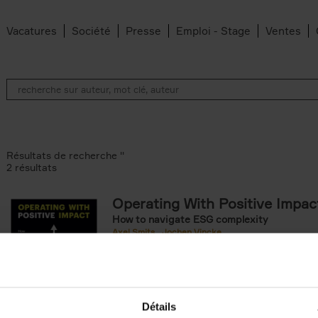
Vacatures
Société
Presse
Emploi - Stage
Ventes
Résultats de recherche ''
2 résultats
Operating With Positive Impac
How to navigate ESG complexity
 den Bussche filter
Axel Smits
Jochen Vincke
ilter
Couverture souple
2023
214
Détails