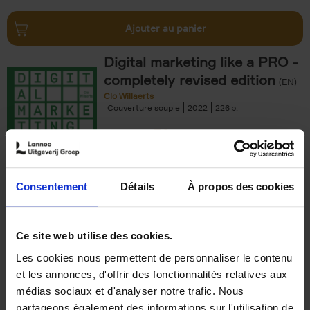
Ajouter au panier
Digital marketing like a PRO -
completely revised edition
(EN)
Clo Willaerts
Couverture souple
2022
226
€
35,
50
Consentement
Détails
À propos des cookies
Ajouter au panier
Ce site web utilise des cookies.
Les cookies nous permettent de personnaliser le contenu
The Offer You Can't
et les annonces, d'offrir des fonctionnalités relatives aux
Refuse
(EN)
médias sociaux et d'analyser notre trafic. Nous
Steven Van Belleghem
partageons également des informations sur l'utilisation de
Couverture souple
2020
256