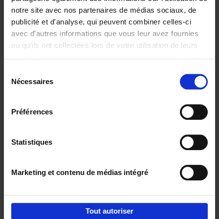
notre site avec nos partenaires de médias sociaux, de
€
37,
50
publicité et d'analyse, qui peuvent combiner celles-ci
avec d'autres informations que vous leur avez fournies
ou qu'ils ont collectées lors de votre utilisation de leurs
services.
Sélection
Nécessaires
du
Ajouter au panier
consentement
Building Bonds = Building
Préférences
Business
(EN)
Jochen Roef
Jozefien De Feyter
Carolien Boom
Couverture souple
2025
200
Statistiques
€
29,
99
Marketing et contenu de médias intégré
Tout autoriser