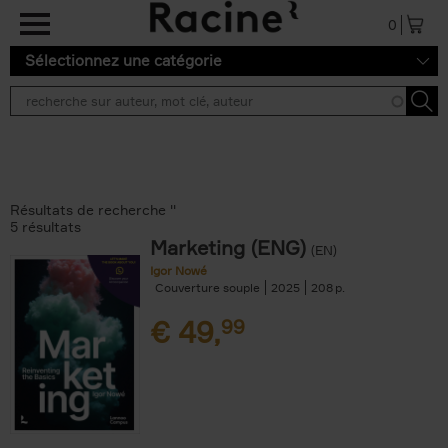
Aller au contenu principal
0
Sélectionnez une catégorie
Résultats de recherche ''
5 résultats
Marketing (ENG)
(EN)
Igor Nowé
Couverture souple
2025
208
€
49,
99