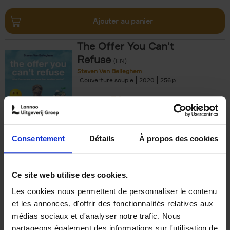
Ajouter au panier
The Offer You Can't
Refuse
(EN)
Steven Van Belleghem
Couverture souple
2020
256
€
37,
50
Consentement
Détails
À propos des cookies
Ajouter au panier
Ce site web utilise des cookies.
Les cookies nous permettent de personnaliser le contenu
Building Bonds = Building
et les annonces, d'offrir des fonctionnalités relatives aux
Business
(EN)
médias sociaux et d'analyser notre trafic. Nous
Jochen Roef
Jozefien De Feyter
Carolien Boom
partageons également des informations sur l'utilisation de
Couverture souple
2025
200