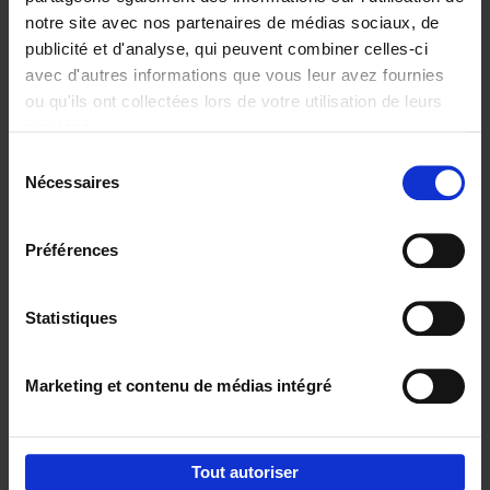
notre site avec nos partenaires de médias sociaux, de
€
29,
99
publicité et d'analyse, qui peuvent combiner celles-ci
avec d'autres informations que vous leur avez fournies
ou qu'ils ont collectées lors de votre utilisation de leurs
services.
Sélection
Nécessaires
du
Ajouter au panier
consentement
Digital marketing like a PRO -
Préférences
completely revised edition
(EN)
Clo Willaerts
Couverture souple
2022
226
Statistiques
€
35,
50
Marketing et contenu de médias intégré
Tout autoriser