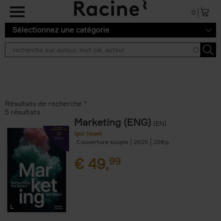
Aller au contenu principal
0
Sélectionnez une catégorie
Résultats de recherche ''
5 résultats
Marketing (ENG)
(EN)
Igor Nowé
Couverture souple
2025
208
€
49,
99