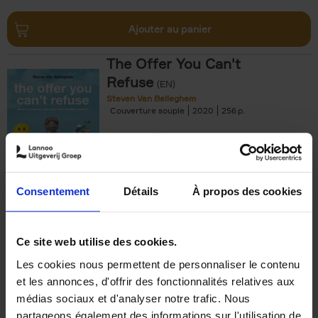
Ajouter au panier
The Offer You Can't
Refuse
(EN)
Steven Van Belleghem
Couverture souple
2020
256
€
37,
50
Consentement
Détails
À propos des cookies
Ajouter au panier
Ce site web utilise des cookies.
Les cookies nous permettent de personnaliser le contenu
Building Bonds = Building
et les annonces, d'offrir des fonctionnalités relatives aux
Business
(EN)
médias sociaux et d'analyser notre trafic. Nous
Jochen Roef
Jozefien De Feyter
Carolien Boom
partageons également des informations sur l'utilisation de
Couverture souple
2025
200