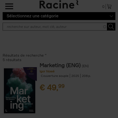
Aller au contenu principal
0
Sélectionnez une catégorie
Résultats de recherche ''
5 résultats
Marketing (ENG)
(EN)
Igor Nowé
Couverture souple
2025
208
€
49,
99