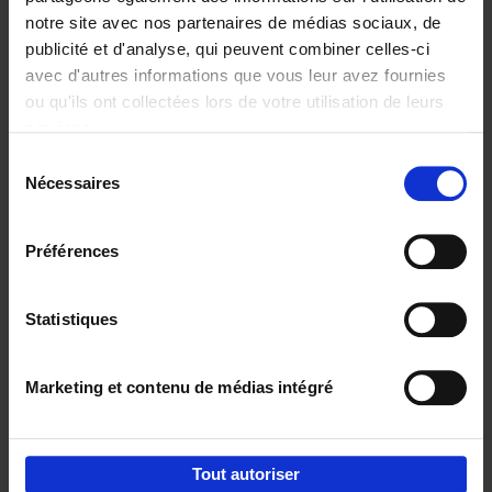
notre site avec nos partenaires de médias sociaux, de
€
29,
99
publicité et d'analyse, qui peuvent combiner celles-ci
avec d'autres informations que vous leur avez fournies
ou qu'ils ont collectées lors de votre utilisation de leurs
services.
Sélection
Nécessaires
du
Ajouter au panier
consentement
Digital marketing like a PRO -
Préférences
completely revised edition
(EN)
Clo Willaerts
Couverture souple
2022
226
Statistiques
€
35,
50
Marketing et contenu de médias intégré
Tout autoriser