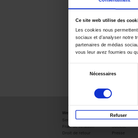
Consentement
Ce site web utilise des cook
Les cookies nous permettent d
sociaux et d'analyser notre t
partenaires de médias sociaux
vous leur avez fournies ou qu'
Sélection
Nécessaires
du
consentement
Webshop
Business
Refuser
Service clients
Ventes
Frais de livraison
Société
Droit de retour
Presse