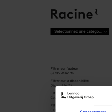
Aller au contenu principal
Sélectionnez une catégorie
Filtrer sur l'auteur
(-)
Remove Clo Willaerts filter
Clo Willaerts
Filtrer sur la disponibilité
Disponible (2)
Apply Disponible filter
Filtrer sur le support
Couverture souple (2)
Apply Couverture s
Filtrer sur une catégorie racine
(-)
Remove Économie & Management filt
Économie & Management