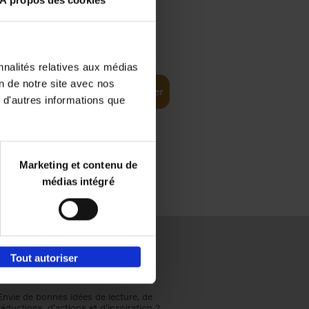
À propos des cookies
€
37,
50
(EN)
: From
nnalités relatives aux médias
on de notre site avec nos
Ajouter au panier
 d'autres informations que
Marketing et contenu de
médias intégré
Tout autoriser
Envie de bonnes idées de lecture, de
réductions, d’actions et d’inspiration ?