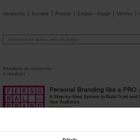
Vacatures
Société
Presse
Emploi - Stage
Ventes
Résultats de recherche ''
2 résultats
Personal Branding like a PRO
A Step-by-Step System to Build Trust and 
Your Audience
Clo Willaerts
Couverture souple
2026
253
ouple filter
er