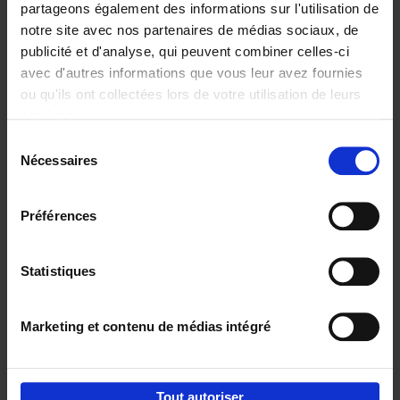
partageons également des informations sur l'utilisation de
notre site avec nos partenaires de médias sociaux, de
Ajouter au panier
publicité et d'analyse, qui peuvent combiner celles-ci
avec d'autres informations que vous leur avez fournies
Content Marketing like a
ou qu'ils ont collectées lors de votre utilisation de leurs
PRO
(EN)
services.
Clo Willaerts
Couverture souple
2023
352
Sélection
Nécessaires
du
€
37,
50
consentement
Préférences
Statistiques
Ajouter au panier
Marketing et contenu de médias intégré
Envie de bonnes idées de lecture, de
réductions, d’actions et d’inspiration ?
Tout autoriser