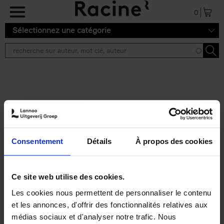
Aller au contenu principal
0
Sélectionnez une catégorie
Résultats de recherche ''
2 résultats
Personal Branding like a
PRO
(EN)
Consentement
Détails
À propos des cookies
Clo Willaerts
Couverture souple
2026
253
€
34,
99
Ce site web utilise des cookies.
Les cookies nous permettent de personnaliser le contenu
et les annonces, d'offrir des fonctionnalités relatives aux
médias sociaux et d'analyser notre trafic. Nous