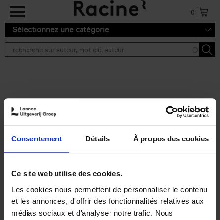
Aller au contenu principal
0
Sélectionnez une catégorie
Résultats de recherche ''
2 résultats
Personal Branding like a
PRO
(EN)
Consentement
Détails
À propos des cookies
Clo Willaerts
Couverture souple
2026
253
€
34,
99
Ce site web utilise des cookies.
Les cookies nous permettent de personnaliser le contenu
et les annonces, d'offrir des fonctionnalités relatives aux
médias sociaux et d'analyser notre trafic. Nous