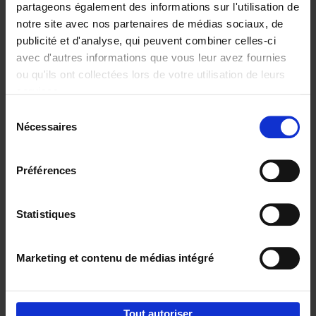
partageons également des informations sur l'utilisation de
notre site avec nos partenaires de médias sociaux, de
Ajouter au panier
publicité et d'analyse, qui peuvent combiner celles-ci
avec d'autres informations que vous leur avez fournies
Content Marketing like a
ou qu'ils ont collectées lors de votre utilisation de leurs
PRO
(EN)
services.
Clo Willaerts
Couverture souple
2023
352
Sélection
Nécessaires
du
€
37,
50
consentement
Préférences
Statistiques
Ajouter au panier
Marketing et contenu de médias intégré
Envie de bonnes idées de lecture, de
réductions, d’actions et d’inspiration ?
Tout autoriser