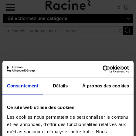
Aller au contenu principal
0
Sélectionnez une catégorie
Résultats de recherche ''
2 résultats
Personal Branding like a
PRO
(EN)
Consentement
Détails
À propos des cookies
Clo Willaerts
Couverture souple
2026
253
€
34,
99
Ce site web utilise des cookies.
Les cookies nous permettent de personnaliser le contenu
et les annonces, d'offrir des fonctionnalités relatives aux
médias sociaux et d'analyser notre trafic. Nous