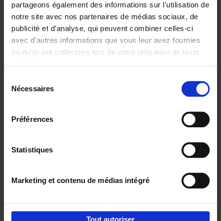
partageons également des informations sur l'utilisation de
notre site avec nos partenaires de médias sociaux, de
Ajouter au panier
publicité et d'analyse, qui peuvent combiner celles-ci
avec d'autres informations que vous leur avez fournies
Content Marketing like a
ou qu'ils ont collectées lors de votre utilisation de leurs
PRO
(EN)
services.
Clo Willaerts
Couverture souple
2023
352
Sélection
Nécessaires
du
€
37,
50
consentement
Préférences
Statistiques
Ajouter au panier
Marketing et contenu de médias intégré
Envie de bonnes idées de lecture, de
réductions, d’actions et d’inspiration ?
Tout autoriser