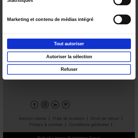
Statistiques
€
37,
50
Marketing et contenu de médias intégré
Tout autoriser
Ajouter au panier
Autoriser la sélection
Refuser
Envie de bonnes idées de lecture, de
réductions, d’actions et d’inspiration ?
Service clients
Frais de livraison
Droit de retour
Privacy & cookies
Conditions générales
Part of
Lannoo Publishing Group