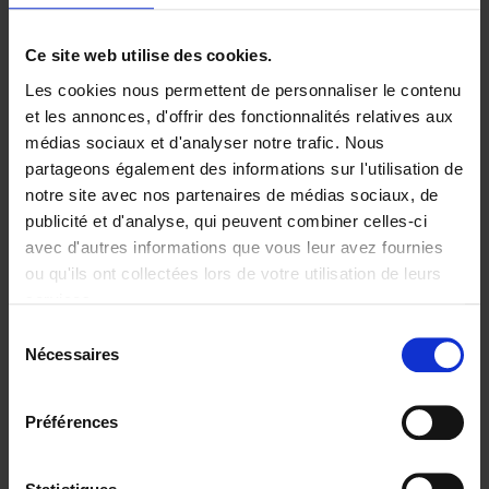
Ajouter au panier
Ce site web utilise des cookies.
Les cookies nous permettent de personnaliser le contenu
Digital marketing like a PRO -
et les annonces, d'offrir des fonctionnalités relatives aux
completely revised edition
(EN)
médias sociaux et d'analyser notre trafic. Nous
Clo Willaerts
partageons également des informations sur l'utilisation de
Couverture souple
2022
226
notre site avec nos partenaires de médias sociaux, de
€
35,
50
publicité et d'analyse, qui peuvent combiner celles-ci
avec d'autres informations que vous leur avez fournies
ou qu'ils ont collectées lors de votre utilisation de leurs
services.
Sélection
Nécessaires
du
Ajouter au panier
consentement
Content Marketing like a
Préférences
PRO
(EN)
Clo Willaerts
Couverture souple
2023
352