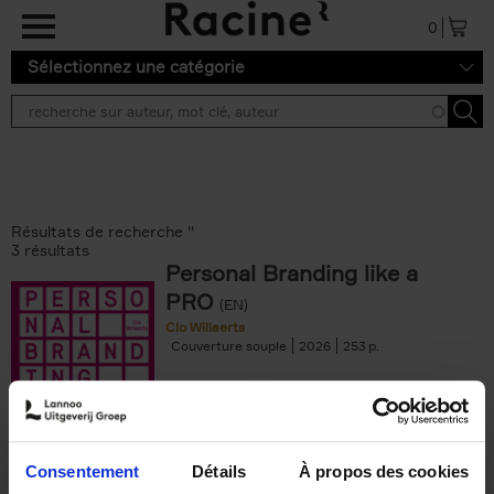
Aller au contenu principal
0
Sélectionnez une catégorie
Résultats de recherche ''
3 résultats
Personal Branding like a
PRO
(EN)
Clo Willaerts
Couverture souple
2026
253
€
34,
99
Consentement
Détails
À propos des cookies