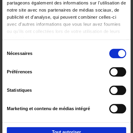
partageons également des informations sur l'utilisation de
notre site avec nos partenaires de médias sociaux, de
Ajouter au panier
publicité et d'analyse, qui peuvent combiner celles-ci
avec d'autres informations que vous leur avez fournies
Content Marketing like a
ou qu'ils ont collectées lors de votre utilisation de leurs
PRO
(EN)
services.
Clo Willaerts
Couverture souple
2023
352
Sélection
Nécessaires
du
€
37,
50
consentement
Préférences
Statistiques
Ajouter au panier
Marketing et contenu de médias intégré
Envie de bonnes idées de lecture, de
réductions, d’actions et d’inspiration ?
Tout autoriser