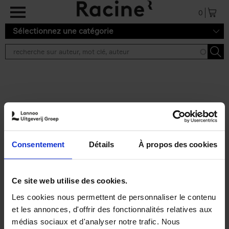
Aller au contenu principal
0
Sélectionnez une catégorie
Résultats de recherche ''
2 résultats
Personal Branding like a
PRO
(EN)
Consentement
Détails
À propos des cookies
Clo Willaerts
Couverture souple
2026
253
€
34,
99
Ce site web utilise des cookies.
Les cookies nous permettent de personnaliser le contenu
et les annonces, d'offrir des fonctionnalités relatives aux
médias sociaux et d'analyser notre trafic. Nous