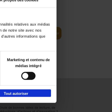
À propos des cookies
€
37,
50
(EN)
: From
nnalités relatives aux médias
on de notre site avec nos
Ajouter au panier
 d'autres informations que
Marketing et contenu de
médias intégré
Tout autoriser
Envie de bonnes idées de lecture, de
réductions, d’actions et d’inspiration ?