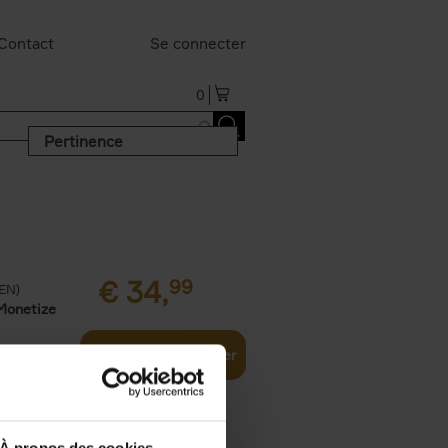
Contact
Se connecter
0
Pertinence
€
34,
99
(EN)
Monetize
Ajouter au panier