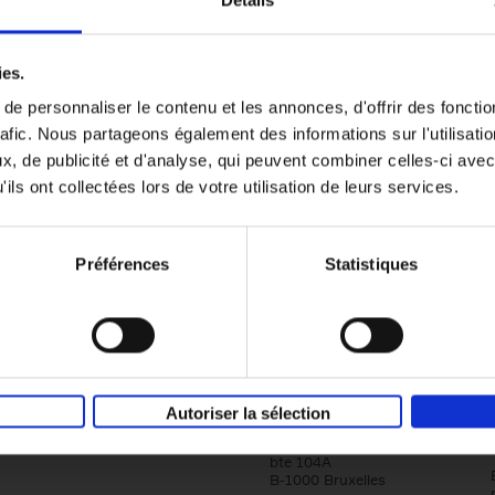
Détails
Content Marketing like a PRO
ies.
The All-In-One Guide to Content Marketing
e personnaliser le contenu et les annonces, d'offrir des fonctio
Planning to Promoting
rafic. Nous partageons également des informations sur l'utilisati
Clo Willaerts
Couverture souple
2023
352
, de publicité et d'analyse, qui peuvent combiner celles-ci avec
ils ont collectées lors de votre utilisation de leurs services.
Préférences
Statistiques
Société
Éditions Racine
Autoriser la sélection
Tour & Taxis
Qui sommes-nous?
Avenue du Port, 86C
bte 104A
B-1000 Bruxelles