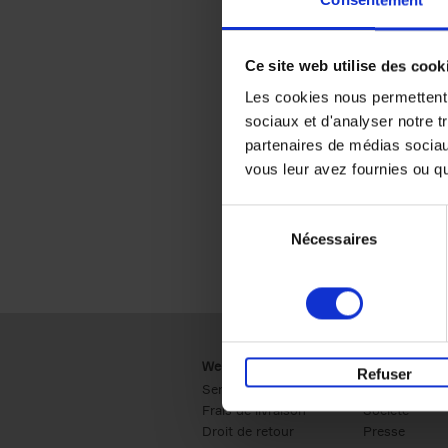
Consentement
Ce site web utilise des cook
Les cookies nous permettent d
sociaux et d'analyser notre t
partenaires de médias sociaux
vous leur avez fournies ou qu'
Sélection
Nécessaires
du
consentement
Webshop
Business
Refuser
Service clients
Ventes
Frais de livraison
Société
Droit de retour
Presse