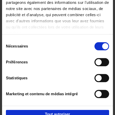
partageons également des informations sur l'utilisation de
notre site avec nos partenaires de médias sociaux, de
Ajouter au panier
publicité et d'analyse, qui peuvent combiner celles-ci
avec d'autres informations que vous leur avez fournies
Content Marketing like a
ou qu'ils ont collectées lors de votre utilisation de leurs
PRO
(EN)
services.
Clo Willaerts
Couverture souple
2023
352
Sélection
Nécessaires
du
€
37,
50
consentement
Préférences
Statistiques
Ajouter au panier
Marketing et contenu de médias intégré
Envie de bonnes idées de lecture, de
réductions, d’actions et d’inspiration ?
Tout autoriser