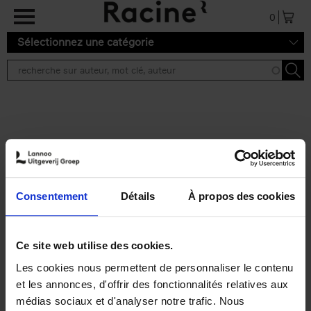
Aller au contenu principal
0
Sélectionnez une catégorie
Résultats de recherche ''
2 résultats
Personal Branding like a
PRO
(EN)
Consentement
Détails
À propos des cookies
Clo Willaerts
Couverture souple
2026
253
€
34,
99
Ce site web utilise des cookies.
Les cookies nous permettent de personnaliser le contenu
et les annonces, d'offrir des fonctionnalités relatives aux
médias sociaux et d'analyser notre trafic. Nous