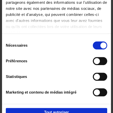
partageons également des informations sur l'utilisation de
notre site avec nos partenaires de médias sociaux, de
Ajouter au panier
publicité et d'analyse, qui peuvent combiner celles-ci
avec d'autres informations que vous leur avez fournies
Content Marketing like a
ou qu'ils ont collectées lors de votre utilisation de leurs
PRO
(EN)
services.
Clo Willaerts
Couverture souple
2023
352
Sélection
Nécessaires
du
€
37,
50
consentement
Préférences
Statistiques
Ajouter au panier
Marketing et contenu de médias intégré
Envie de bonnes idées de lecture, de
réductions, d’actions et d’inspiration ?
Tout autoriser