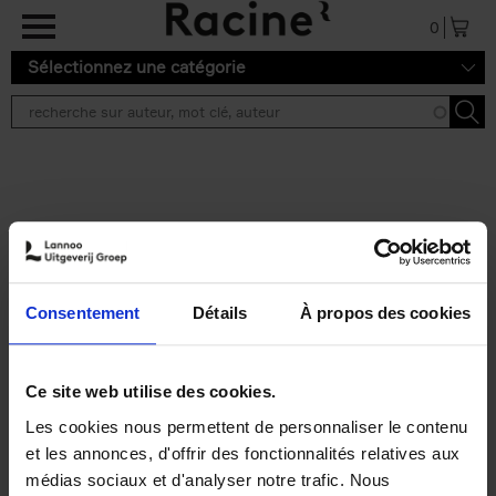
Aller au contenu principal
0
Sélectionnez une catégorie
Résultats de recherche ''
2 résultats
Personal Branding like a
PRO
(EN)
Consentement
Détails
À propos des cookies
Clo Willaerts
Couverture souple
2026
253
€
34,
99
Ce site web utilise des cookies.
Les cookies nous permettent de personnaliser le contenu
et les annonces, d'offrir des fonctionnalités relatives aux
médias sociaux et d'analyser notre trafic. Nous