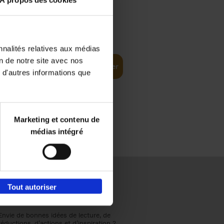
À propos des cookies
€
37,
50
(EN)
: From
nnalités relatives aux médias
on de notre site avec nos
Ajouter au panier
 d'autres informations que
Marketing et contenu de
médias intégré
Tout autoriser
Envie de bonnes idées de lecture, de
réductions, d’actions et d’inspiration ?