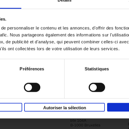
Détails
Content Marketing like a PRO
ies.
The All-In-One Guide to Content Marketing
e personnaliser le contenu et les annonces, d'offrir des fonctio
Planning to Promoting
rafic. Nous partageons également des informations sur l'utilisati
Clo Willaerts
Couverture souple
2023
352
, de publicité et d'analyse, qui peuvent combiner celles-ci avec
ils ont collectées lors de votre utilisation de leurs services.
Préférences
Statistiques
Société
Éditions Racine
Autoriser la sélection
Tour & Taxis
Qui sommes-nous?
Avenue du Port, 86C
bte 104A
B-1000 Bruxelles