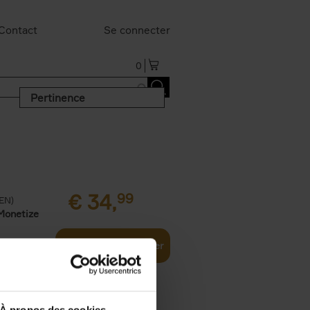
Contact
Se connecter
0
Pertinence
€
34,
99
(EN)
Monetize
Ajouter au panier