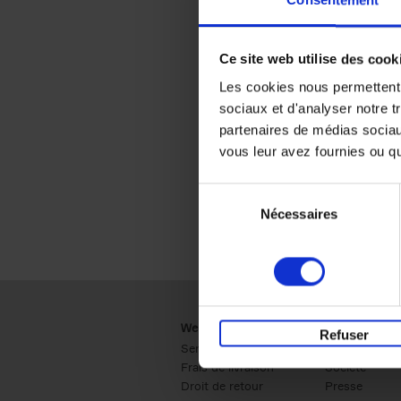
Consentement
Ce site web utilise des cook
Les cookies nous permettent d
sociaux et d'analyser notre t
partenaires de médias sociaux
vous leur avez fournies ou qu'
Sélection
Nécessaires
du
consentement
Webshop
Business
Refuser
Service clients
Ventes
Frais de livraison
Société
Droit de retour
Presse