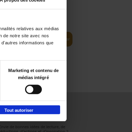
À propos des cookies
€
37,
50
(EN)
: From
nnalités relatives aux médias
on de notre site avec nos
Ajouter au panier
 d'autres informations que
Marketing et contenu de
médias intégré
Tout autoriser
Envie de bonnes idées de lecture, de
réductions, d’actions et d’inspiration ?