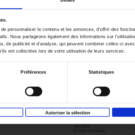
Détails
Content Marketing like a PRO
ies.
The All-In-One Guide to Content Marketing
e personnaliser le contenu et les annonces, d'offrir des fonctio
Planning to Promoting
rafic. Nous partageons également des informations sur l'utilisati
Clo Willaerts
Couverture souple
2023
352
, de publicité et d'analyse, qui peuvent combiner celles-ci avec
ils ont collectées lors de votre utilisation de leurs services.
Préférences
Statistiques
Société
Éditions Racine
Autoriser la sélection
Tour & Taxis
Qui sommes-nous?
Avenue du Port, 86C
bte 104A
B-1000 Bruxelles