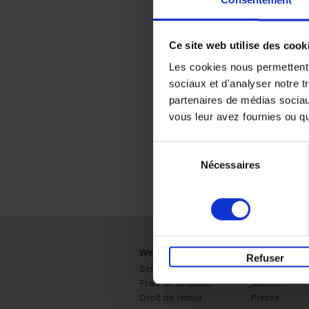
Consentement
Ce site web utilise des cook
Les cookies nous permettent d
sociaux et d'analyser notre t
partenaires de médias sociaux
vous leur avez fournies ou qu'
Sélection
Nécessaires
du
consentement
Webshop
Business
Refuser
Service clients
Ventes
Frais de livraison
Société
Droit de retour
Presse