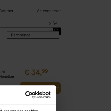
Contact
Se connecter
0
Pertinence
€
34,
99
(EN)
Monetize
Ajouter au panier