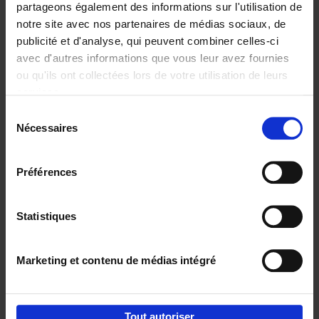
partageons également des informations sur l'utilisation de
notre site avec nos partenaires de médias sociaux, de
Ajouter au panier
publicité et d'analyse, qui peuvent combiner celles-ci
avec d'autres informations que vous leur avez fournies
Content Marketing like a
ou qu'ils ont collectées lors de votre utilisation de leurs
PRO
(EN)
services.
Clo Willaerts
Couverture souple
2023
352
Sélection
Nécessaires
du
€
37,
50
consentement
Préférences
Statistiques
Ajouter au panier
Marketing et contenu de médias intégré
Envie de bonnes idées de lecture, de
réductions, d’actions et d’inspiration ?
Tout autoriser