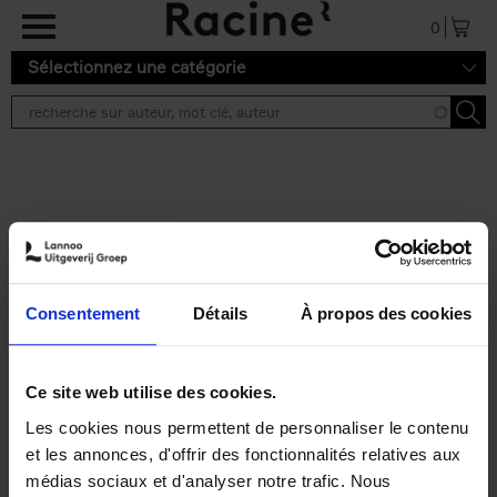
Aller au contenu principal
0
Sélectionnez une catégorie
Résultats de recherche ''
2 résultats
Personal Branding like a
PRO
(EN)
Consentement
Détails
À propos des cookies
Clo Willaerts
Couverture souple
2026
253
€
34,
99
Ce site web utilise des cookies.
Les cookies nous permettent de personnaliser le contenu
et les annonces, d'offrir des fonctionnalités relatives aux
médias sociaux et d'analyser notre trafic. Nous