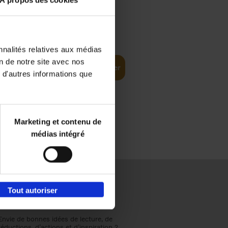
À propos des cookies
€
37,
50
(EN)
: From
nnalités relatives aux médias
on de notre site avec nos
Ajouter au panier
 d'autres informations que
Marketing et contenu de
médias intégré
Tout autoriser
Envie de bonnes idées de lecture, de
réductions, d’actions et d’inspiration ?