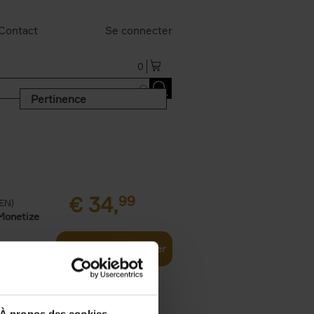
Contact
Se connecter
0
Pertinence
€
34,
99
(EN)
Monetize
Ajouter au panier