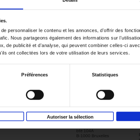
Détails
Content Marketing like a PRO
ies.
The All-In-One Guide to Content Marketing
e personnaliser le contenu et les annonces, d'offrir des fonctio
Planning to Promoting
rafic. Nous partageons également des informations sur l'utilisati
Clo Willaerts
Couverture souple
2023
352
, de publicité et d'analyse, qui peuvent combiner celles-ci avec
ils ont collectées lors de votre utilisation de leurs services.
Préférences
Statistiques
Société
Éditions Racine
Autoriser la sélection
Tour & Taxis
Qui sommes-nous?
Avenue du Port, 86C
bte 104A
B-1000 Bruxelles