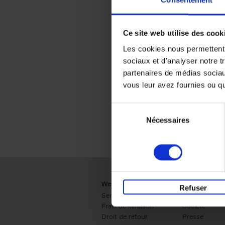
Consentement
Ce site web utilise des cook
Les cookies nous permettent d
sociaux et d'analyser notre t
partenaires de médias sociaux
vous leur avez fournies ou qu'
Sélection
Nécessaires
du
consentement
Webshop
Business
Refuser
Service clients
Ventes
Frais de livraison
Société
Droit de retour
Presse