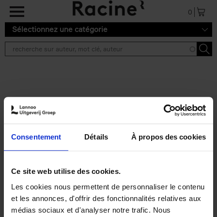
Aller au contenu principal
0
Sélectionnez une catégorie
Résultats de recherche ''
2 résultats
Personal Branding like a
PRO
(EN)
Consentement
Détails
À propos des cookies
Clo Willaerts
Couverture souple
2026
253
€
34,
99
Ce site web utilise des cookies.
Les cookies nous permettent de personnaliser le contenu
et les annonces, d'offrir des fonctionnalités relatives aux
médias sociaux et d'analyser notre trafic. Nous