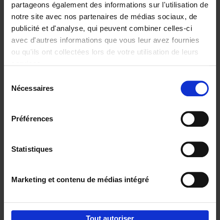
partageons également des informations sur l'utilisation de
notre site avec nos partenaires de médias sociaux, de
Ajouter au panier
publicité et d'analyse, qui peuvent combiner celles-ci
avec d'autres informations que vous leur avez fournies
Content Marketing like a
ou qu'ils ont collectées lors de votre utilisation de leurs
PRO
(EN)
services.
Clo Willaerts
Couverture souple
2023
352
Sélection
Nécessaires
du
€
37,
50
consentement
Préférences
Statistiques
Ajouter au panier
Marketing et contenu de médias intégré
Envie de bonnes idées de lecture, de
réductions, d’actions et d’inspiration ?
Tout autoriser