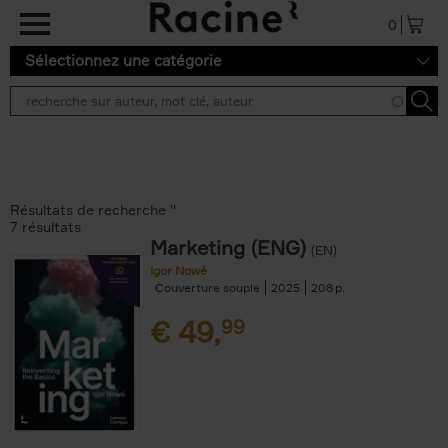
Aller au contenu principal
0
Sélectionnez une catégorie
Résultats de recherche ''
7 résultats
Marketing (ENG)
(EN)
Igor Nowé
Couverture souple
2025
208
€
49,
99