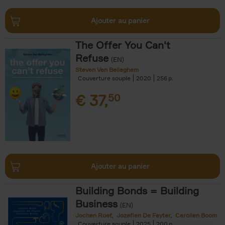
Ajouter au panier
The Offer You Can't
Refuse
(EN)
Steven Van Belleghem
Couverture souple
2020
256
€
37,
50
Ajouter au panier
Building Bonds = Building
Business
(EN)
Jochen Roef
Jozefien De Feyter
Carolien Boom
Couverture souple
2025
200