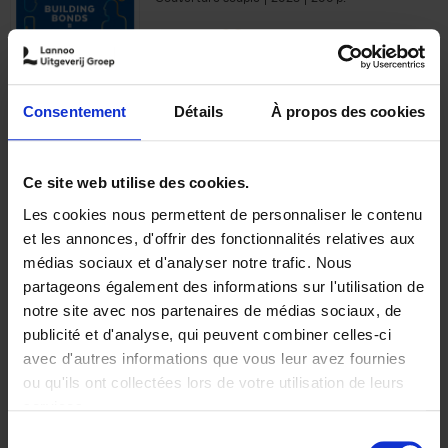
€
29,
99
Consentement
Détails
À propos des cookies
Ajouter au panier
Ce site web utilise des cookies.
Les cookies nous permettent de personnaliser le contenu
Optichannel Retail. Beyond
et les annonces, d'offrir des fonctionnalités relatives aux
the Digital Hysteria
(EN)
médias sociaux et d'analyser notre trafic. Nous
Gino Van Ossel
partageons également des informations sur l'utilisation de
Autre finition
2019
350
notre site avec nos partenaires de médias sociaux, de
€
29,
99
publicité et d'analyse, qui peuvent combiner celles-ci
avec d'autres informations que vous leur avez fournies
ou qu'ils ont collectées lors de votre utilisation de leurs
services.
Sélection