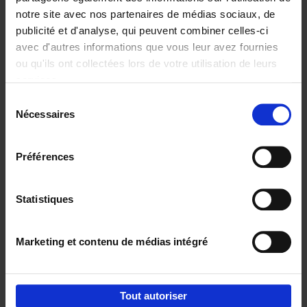
notre site avec nos partenaires de médias sociaux, de
€
29,
99
publicité et d'analyse, qui peuvent combiner celles-ci
avec d'autres informations que vous leur avez fournies
ou qu'ils ont collectées lors de votre utilisation de leurs
services.
Sélection
Nécessaires
du
Ajouter au panier
consentement
Digital marketing like a PRO -
Préférences
completely revised edition
(EN)
Clo Willaerts
Couverture souple
2022
226
Statistiques
€
35,
50
Marketing et contenu de médias intégré
Tout autoriser