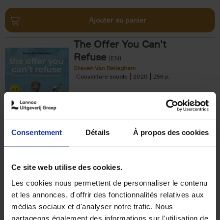
Ajouter au panier
The Offer You Can't
Refuse
(EN)
Steven Van Belleghem
Couverture souple
2020
256
€
37,
50
Consentement
Détails
À propos des cookies
Ajouter au panier
Ce site web utilise des cookies.
Les cookies nous permettent de personnaliser le contenu
Building Bonds = Building
et les annonces, d'offrir des fonctionnalités relatives aux
Business
(EN)
médias sociaux et d'analyser notre trafic. Nous
Jochen Roef
Jozefien De Feyter
Carolien Boom
partageons également des informations sur l'utilisation de
Couverture souple
2025
200