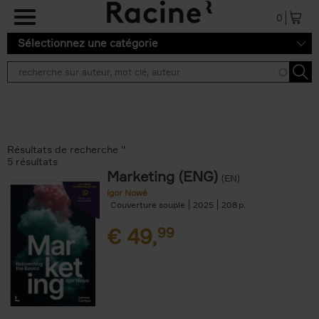
Aller au contenu principal
0
Sélectionnez une catégorie
Résultats de recherche ''
5 résultats
Marketing (ENG)
(EN)
Igor Nowé
Couverture souple
2025
208
€
49,
99