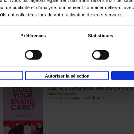
rafic. Nous partageons également des informations sur l'utilisati
, de publicité et d'analyse, qui peuvent combiner celles-ci avec
Building Bonds = Building Bus
ils ont collectées lors de votre utilisation de leurs services.
How to win buyers’ trust in a turbulent digi
Jochen Roef
Jozefien De Feyter
Carolien Boom
Couverture souple
2025
200
Préférences
Statistiques
Autoriser la sélection
Does Your Brand Care?
(EN)
Building a Better World with the C A R E pr
Isabel Verstraete
Couverture souple
2021
147