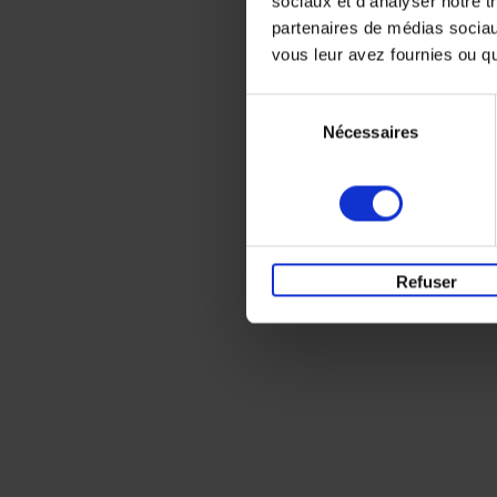
sociaux et d'analyser notre t
partenaires de médias sociaux
vous leur avez fournies ou qu'
Sélection
Nécessaires
du
consentement
Refuser