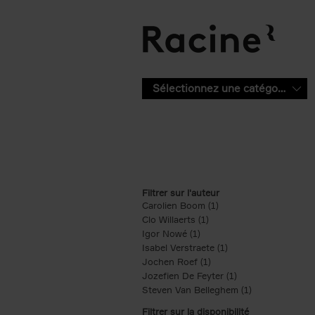
Aller au contenu principal
Sélectionnez une catégorie
Filtrer sur l'auteur
Carolien Boom (1)
Apply Carolien Boom fi
Clo Willaerts (1)
Apply Clo Willaerts filter
Igor Nowé (1)
Apply Igor Nowé filter
Isabel Verstraete (1)
Apply Isabel Verstrae
Jochen Roef (1)
Apply Jochen Roef filte
Jozefien De Feyter (1)
Apply Jozefien De 
Steven Van Belleghem (1)
Apply Steven V
Filtrer sur la disponibilité