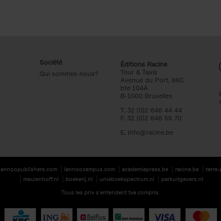
Société
Éditions Racine
Tour & Taxis
Qui sommes-nous?
Avenue du Port, 86C
bte 104A
B-1000 Bruxelles
T. 32 (0)2 646 44 44
F. 32 (0)2 646 55 70
E.
info@racine.be
lannoopublishers.com
lannoocampus.com
academiapress.be
racine.be
terra
meulenhoff.nl
boekerij.nl
unieboekspectrum.nl
parkuitgevers.nl
Tous les prix s’entendent tva compris.