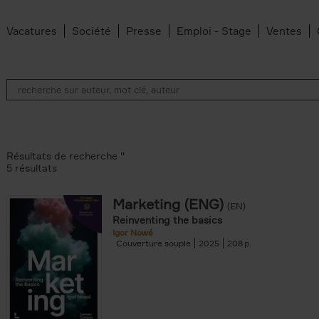
Vacatures
Société
Presse
Emploi - Stage
Ventes
Résultats de recherche ''
5 résultats
Marketing (ENG)
(EN)
lter
Reinventing the basics
Igor Nowé
Couverture souple
2025
208
te filter
r
Feyter filter
an Belleghem filter