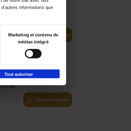
on de notre site avec nos
 d'autres informations que
iness
€
29,
99
(EN)
tal world
Marketing et contenu de
Ajouter au panier
médias intégré
Tout autoriser
€
34,
99
inciples
Ajouter au panier