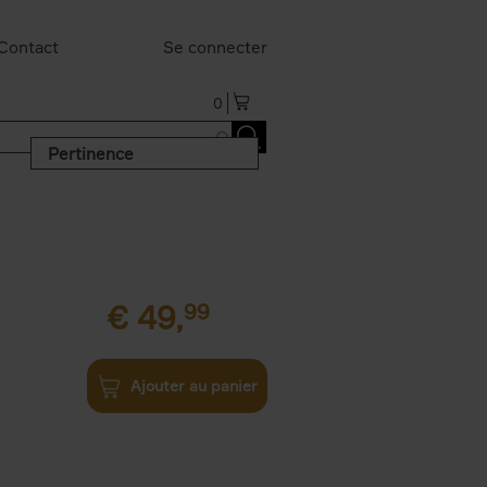
Contact
Se connecter
0
Pertinence
€
49,
99
Ajouter au panier