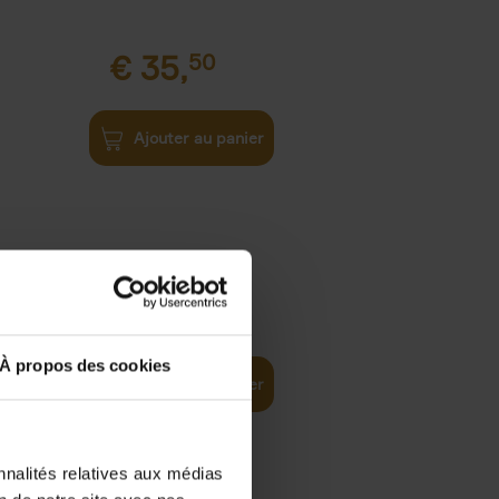
€
35,
50
Ajouter au panier
€
37,
50
)
ellent
À propos des cookies
Ajouter au panier
nnalités relatives aux médias