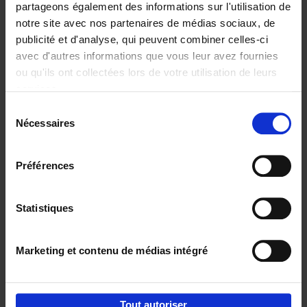
partageons également des informations sur l'utilisation de
notre site avec nos partenaires de médias sociaux, de
Ajouter au panier
publicité et d'analyse, qui peuvent combiner celles-ci
avec d'autres informations que vous leur avez fournies
The Digital Leadership
ou qu'ils ont collectées lors de votre utilisation de leurs
Practice Test
(EN)
services.
Stijn Viaene
Couverture souple
2026
159
Sélection
Nécessaires
du
€
34,
99
consentement
Préférences
Statistiques
Ajouter au panier
Marketing et contenu de médias intégré
Envie de bonnes idées de lecture, de
réductions, d’actions et d’inspiration ?
Tout autoriser