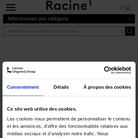
Aller au contenu principal
0
Sélectionnez une catégorie
Résultats de recherche ''
2 résultats
Digital at Heart
(EN)
Karlien Vanderheyden
Ignace Decroix
Consentement
Détails
À propos des cookies
Stijn Viaene
Couverture souple
2025
328
€
34,
99
Ce site web utilise des cookies.
Les cookies nous permettent de personnaliser le contenu
et les annonces, d'offrir des fonctionnalités relatives aux
médias sociaux et d'analyser notre trafic. Nous