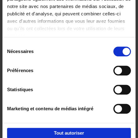
notre site avec nos partenaires de médias sociaux, de
€
29,
99
publicité et d'analyse, qui peuvent combiner celles-ci
avec d'autres informations que vous leur avez fournies
ou qu'ils ont collectées lors de votre utilisation de leurs
services.
Sélection
Nécessaires
du
Ajouter au panier
consentement
Digital marketing like a PRO -
Préférences
completely revised edition
(EN)
Clo Willaerts
Couverture souple
2022
226
Statistiques
€
35,
50
Marketing et contenu de médias intégré
Tout autoriser