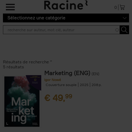
Aller au contenu principal
0
Sélectionnez une catégorie
Résultats de recherche ''
5 résultats
Marketing (ENG)
(EN)
Igor Nowé
Couverture souple
2025
208
€
49,
99