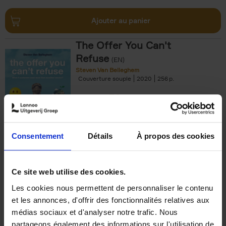
Ajouter au panier
The Offer You Can't
Refuse
(EN)
Steven Van Belleghem
Couverture souple
2020
256
€
37,
50
Consentement
Détails
À propos des cookies
Ajouter au panier
Ce site web utilise des cookies.
Les cookies nous permettent de personnaliser le contenu
Building Bonds = Building
et les annonces, d'offrir des fonctionnalités relatives aux
Business
(EN)
médias sociaux et d'analyser notre trafic. Nous
Jochen Roef
Jozefien De Feyter
Carolien Boom
partageons également des informations sur l'utilisation de
Couverture souple
2025
200