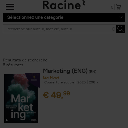
Aller au contenu principal
0
Sélectionnez une catégorie
Résultats de recherche ''
5 résultats
Marketing (ENG)
(EN)
Igor Nowé
Couverture souple
2025
208
€
49,
99