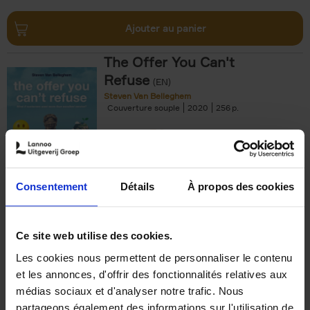
Ajouter au panier
The Offer You Can't
Refuse
(EN)
Steven Van Belleghem
Couverture souple
2020
256
€
37,
50
Consentement
Détails
À propos des cookies
Ajouter au panier
Ce site web utilise des cookies.
Les cookies nous permettent de personnaliser le contenu
Building Bonds = Building
et les annonces, d'offrir des fonctionnalités relatives aux
Business
(EN)
médias sociaux et d'analyser notre trafic. Nous
Jochen Roef
Jozefien De Feyter
Carolien Boom
partageons également des informations sur l'utilisation de
Couverture souple
2025
200