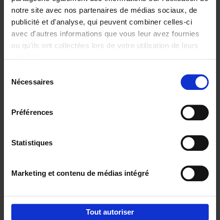
notre site avec nos partenaires de médias sociaux, de
€
29,
99
publicité et d'analyse, qui peuvent combiner celles-ci
avec d'autres informations que vous leur avez fournies
ou qu'ils ont collectées lors de votre utilisation de leurs
services.
Sélection
Nécessaires
du
Ajouter au panier
consentement
Digital marketing like a PRO -
Préférences
completely revised edition
(EN)
Clo Willaerts
Couverture souple
2022
226
Statistiques
€
35,
50
Marketing et contenu de médias intégré
Tout autoriser