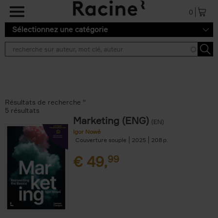
Aller au contenu principal
0
Sélectionnez une catégorie
Résultats de recherche ''
5 résultats
Marketing (ENG)
(EN)
Igor Nowé
Couverture souple
2025
208
€
49,
99