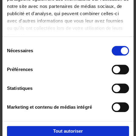
notre site avec nos partenaires de médias sociaux, de
€
29,
99
publicité et d'analyse, qui peuvent combiner celles-ci
avec d'autres informations que vous leur avez fournies
ou qu'ils ont collectées lors de votre utilisation de leurs
services.
Sélection
Nécessaires
du
Ajouter au panier
consentement
Digital marketing like a PRO -
Préférences
completely revised edition
(EN)
Clo Willaerts
Couverture souple
2022
226
Statistiques
€
35,
50
Marketing et contenu de médias intégré
Tout autoriser