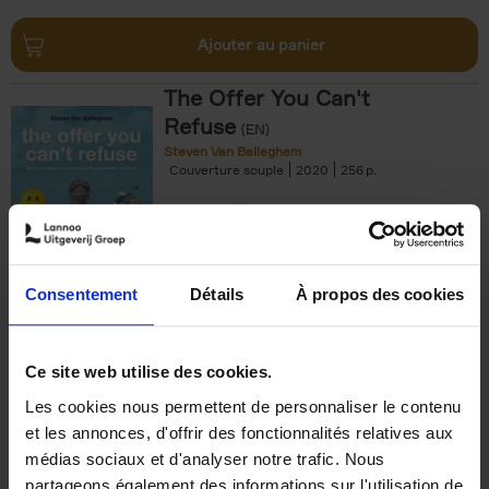
Ajouter au panier
The Offer You Can't
Refuse
(EN)
Steven Van Belleghem
Couverture souple
2020
256
€
37,
50
Consentement
Détails
À propos des cookies
Ajouter au panier
Ce site web utilise des cookies.
Les cookies nous permettent de personnaliser le contenu
Building Bonds = Building
et les annonces, d'offrir des fonctionnalités relatives aux
Business
(EN)
médias sociaux et d'analyser notre trafic. Nous
Jochen Roef
Jozefien De Feyter
Carolien Boom
partageons également des informations sur l'utilisation de
Couverture souple
2025
200