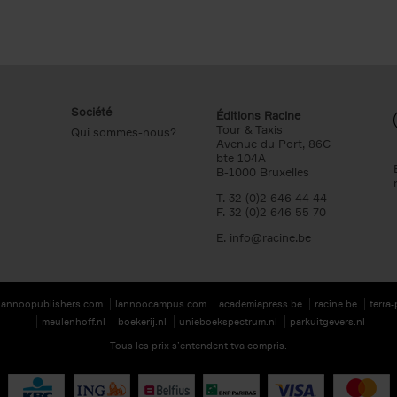
Société
Éditions Racine
Tour & Taxis
Qui sommes-nous?
Avenue du Port, 86C
bte 104A
B-1000 Bruxelles
T. 32 (0)2 646 44 44
F. 32 (0)2 646 55 70
E.
info@racine.be
lannoopublishers.com
lannoocampus.com
academiapress.be
racine.be
terra
meulenhoff.nl
boekerij.nl
unieboekspectrum.nl
parkuitgevers.nl
Tous les prix s’entendent tva compris.