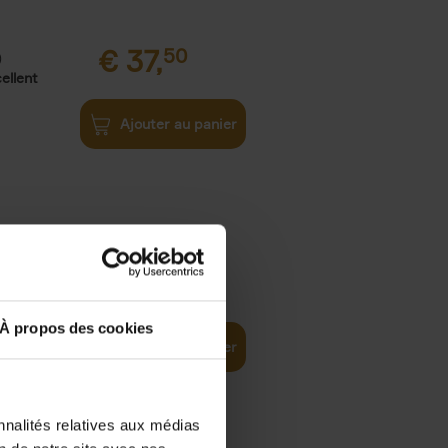
€
37,
50
)
ellent
Ajouter au panier
iness
€
29,
99
(EN)
tal world
À propos des cookies
Ajouter au panier
nnalités relatives aux médias