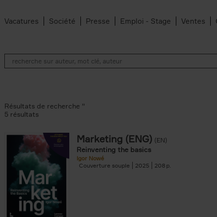
Vacatures
Société
Presse
Emploi - Stage
Ventes
Résultats de recherche ''
5 résultats
Marketing (ENG)
(EN)
lter
Reinventing the basics
Igor Nowé
Couverture souple
2025
208
te filter
r
Feyter filter
an Belleghem filter