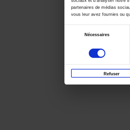
sociaux et d'analyser notre t
partenaires de médias sociaux
vous leur avez fournies ou qu'
Sélection
Nécessaires
du
consentement
Refuser