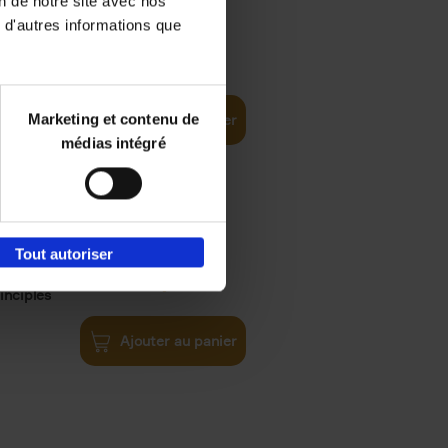
on de notre site avec nos
 d'autres informations que
€
35,
50
Marketing et contenu de
Ajouter au panier
médias intégré
Tout autoriser
€
34,
99
inciples
Ajouter au panier