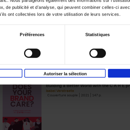
rafic. Nous partageons également des informations sur l'utilisati
, de publicité et d'analyse, qui peuvent combiner celles-ci avec
Digital marketing like a PRO -
ils ont collectées lors de votre utilisation de leurs services.
completely revised edition
(EN)
Prepare. Run. Optimize.
Clo Willaerts
Préférences
Statistiques
Couverture souple
2022
226
Autoriser la sélection
Does Your Brand Care?
(EN)
Building a Better World with the C A R E pr
Isabel Verstraete
Couverture souple
2021
147