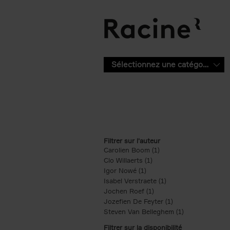
Aller au contenu principal
Sélectionnez une catégorie
Filtrer sur l'auteur
Carolien Boom (1)
Apply Carolien Boom fi
Clo Willaerts (1)
Apply Clo Willaerts filter
Igor Nowé (1)
Apply Igor Nowé filter
Isabel Verstraete (1)
Apply Isabel Verstrae
Jochen Roef (1)
Apply Jochen Roef filte
Jozefien De Feyter (1)
Apply Jozefien De 
Steven Van Belleghem (1)
Apply Steven V
Filtrer sur la disponibilité