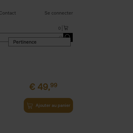
Contact
Se connecter
0
Pertinence
€
49,
99
Ajouter au panier