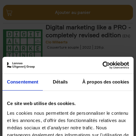
Ajouter au panier
Digital marketing like a PRO -
completely revised edition
(EN)
Clo Willaerts
Couverture souple
2022
226
€
35,
50
Consentement
Détails
À propos des cookies
Ajouter au panier
Ce site web utilise des cookies.
Les cookies nous permettent de personnaliser le contenu
The Offer You Can't
et les annonces, d'offrir des fonctionnalités relatives aux
Refuse
(EN)
médias sociaux et d'analyser notre trafic. Nous
Steven Van Belleghem
partageons également des informations sur l'utilisation de
Couverture souple
2020
256