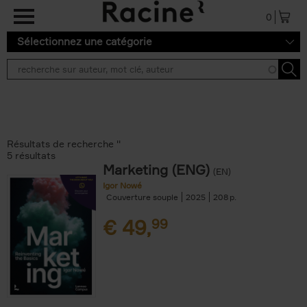
Aller au contenu principal
0
Sélectionnez une catégorie
Résultats de recherche ''
5 résultats
Marketing (ENG)
(EN)
Igor Nowé
Couverture souple
2025
208
€
49,
99