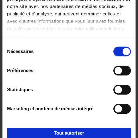
notre site avec nos partenaires de médias sociaux, de
€
37,
50
publicité et d'analyse, qui peuvent combiner celles-ci
avec d'autres informations que vous leur avez fournies
ou qu'ils ont collectées lors de votre utilisation de leurs
services.
Sélection
Nécessaires
du
Ajouter au panier
consentement
Building Bonds = Building
Préférences
Business
(EN)
Jochen Roef
Jozefien De Feyter
Carolien Boom
Couverture souple
2025
200
Statistiques
€
29,
99
Marketing et contenu de médias intégré
Tout autoriser