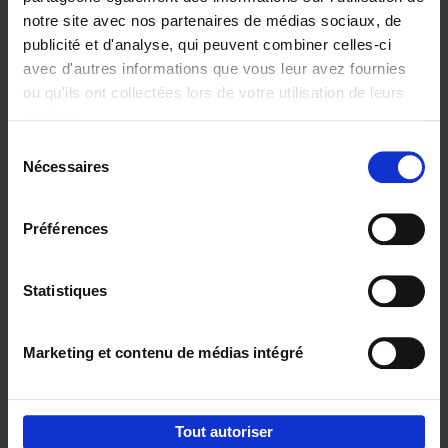
notre site avec nos partenaires de médias sociaux, de
€
29,
99
publicité et d'analyse, qui peuvent combiner celles-ci
avec d'autres informations que vous leur avez fournies
ou qu'ils ont collectées lors de votre utilisation de leurs
services.
Sélection
Nécessaires
du
Ajouter au panier
consentement
Digital marketing like a PRO -
Préférences
completely revised edition
(EN)
Clo Willaerts
Couverture souple
2022
226
Statistiques
€
35,
50
Marketing et contenu de médias intégré
Tout autoriser