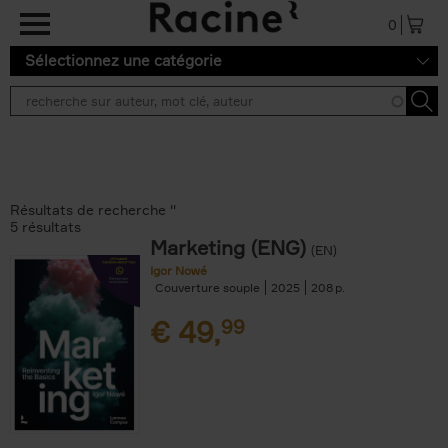
Aller au contenu principal
0
Sélectionnez une catégorie
Résultats de recherche ''
5 résultats
Marketing (ENG)
(EN)
Igor Nowé
Couverture souple
2025
208
€
49,
99