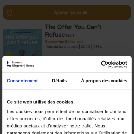
Ajouter au panier
The Offer You Can't
Refuse
(EN)
Steven Van Belleghem
Couverture souple
2020
256
€
37,
50
Consentement
Détails
À propos des cookies
Ajouter au panier
Ce site web utilise des cookies.
Les cookies nous permettent de personnaliser le contenu
Building Bonds = Building
et les annonces, d'offrir des fonctionnalités relatives aux
Business
(EN)
médias sociaux et d'analyser notre trafic. Nous
Jochen Roef
Jozefien De Feyter
Carolien Boom
partageons également des informations sur l'utilisation de
Couverture souple
2025
200