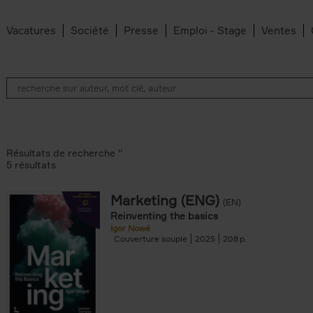
Vacatures
Société
Presse
Emploi - Stage
Ventes
Résultats de recherche ''
5 résultats
Marketing (ENG)
(EN)
lter
Reinventing the basics
Igor Nowé
Couverture souple
2025
208
te filter
r
Feyter filter
an Belleghem filter