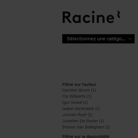
Aller au contenu principal
Sélectionnez une catégorie
Filtrer sur l'auteur
Carolien Boom (1)
Apply Carolien Boom fi
Clo Willaerts (1)
Apply Clo Willaerts filter
Igor Nowé (1)
Apply Igor Nowé filter
Isabel Verstraete (1)
Apply Isabel Verstrae
Jochen Roef (1)
Apply Jochen Roef filte
Jozefien De Feyter (1)
Apply Jozefien De 
Steven Van Belleghem (1)
Apply Steven V
Filtrer sur la disponibilité