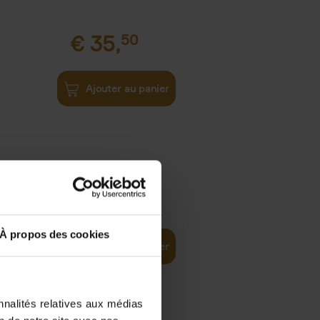
€
35,
50
Ajouter au panier
€
37,
50
)
ellent
À propos des cookies
Ajouter au panier
nnalités relatives aux médias