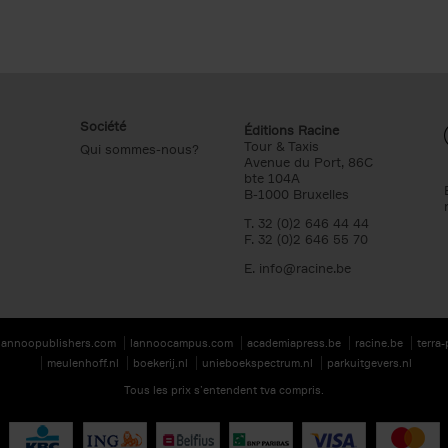
Société
Éditions Racine
Tour & Taxis
Qui sommes-nous?
Avenue du Port, 86C
bte 104A
B-1000 Bruxelles
T. 32 (0)2 646 44 44
F. 32 (0)2 646 55 70
E.
info@racine.be
lannoopublishers.com
lannoocampus.com
academiapress.be
racine.be
terra
meulenhoff.nl
boekerij.nl
unieboekspectrum.nl
parkuitgevers.nl
Tous les prix s’entendent tva compris.