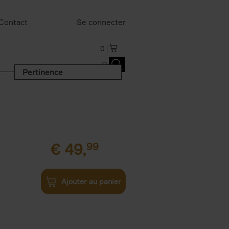
Contact
Se connecter
0
Pertinence
€
49,
99
Ajouter au panier