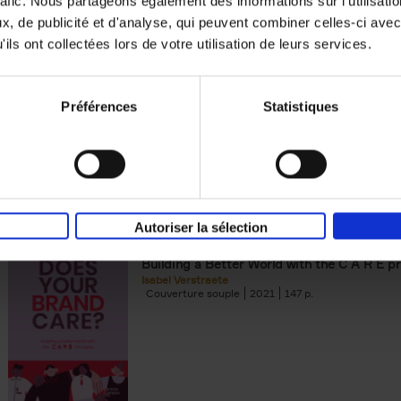
rafic. Nous partageons également des informations sur l'utilisati
, de publicité et d'analyse, qui peuvent combiner celles-ci avec
Building Bonds = Building Bus
ils ont collectées lors de votre utilisation de leurs services.
How to win buyers’ trust in a turbulent digi
Jochen Roef
Jozefien De Feyter
Carolien Boom
Couverture souple
2025
200
Préférences
Statistiques
Autoriser la sélection
Does Your Brand Care?
(EN)
Building a Better World with the C A R E pr
Isabel Verstraete
Couverture souple
2021
147