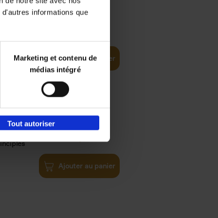
on de notre site avec nos
 d'autres informations que
iness
€
29,
99
(EN)
tal world
Marketing et contenu de
Ajouter au panier
médias intégré
Tout autoriser
€
34,
99
inciples
Ajouter au panier