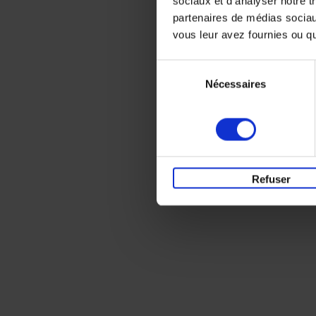
sociaux et d'analyser notre t
partenaires de médias sociaux
vous leur avez fournies ou qu'
Sélection
Nécessaires
du
consentement
Refuser