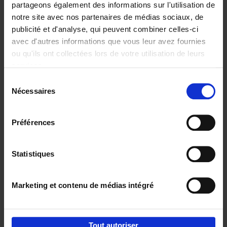
partageons également des informations sur l'utilisation de
notre site avec nos partenaires de médias sociaux, de
Ajouter au panier
publicité et d'analyse, qui peuvent combiner celles-ci
avec d'autres informations que vous leur avez fournies
Reward
(EN)
ou qu'ils ont collectées lors de votre utilisation de leurs
Axel Smits
Bart Van den Bussche
services.
Couverture souple
2024
222
Sélection
€
37,
50
Nécessaires
du
consentement
Préférences
Statistiques
Ajouter au panier
Marketing et contenu de médias intégré
Envie de bonnes idées de lecture, de
réductions, d’actions et d’inspiration ?
Tout autoriser