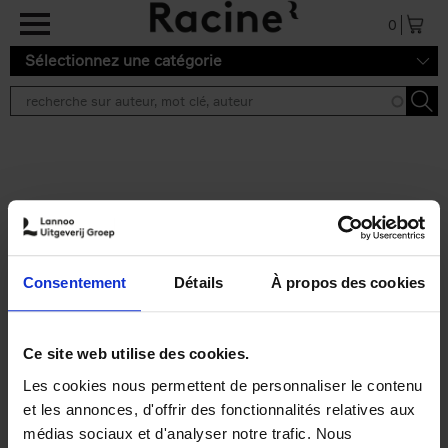
Aller au contenu principal
0
Sélectionnez une catégorie
Résultats de recherche ''
2 résultats
Operating With Positive
Impact
(EN)
Consentement
Détails
À propos des cookies
Axel Smits
Jochen Vincke
Couverture souple
2023
214
€
34,
99
Ce site web utilise des cookies.
Les cookies nous permettent de personnaliser le contenu
et les annonces, d'offrir des fonctionnalités relatives aux
médias sociaux et d'analyser notre trafic. Nous