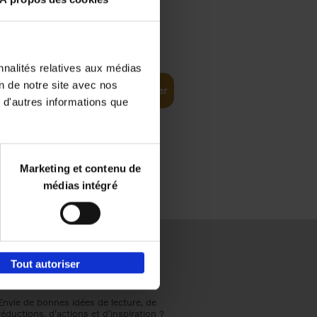
e
€
34,
99
nnalités relatives aux médias
ital and AI
on de notre site avec nos
Ajouter au panier
 d'autres informations que
Marketing et contenu de
médias intégré
Tout autoriser
Envie de bonnes idées de lecture, de
réductions, d’actions et d’inspiration ?