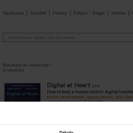
Vacatures
Société
Presse
Emploi - Stage
Ventes
Résultats de recherche ''
2 résultats
Digital at Heart
(EN)
How to lead a human centric digital transf
ilter
Karlien Vanderheyden
Ignace Decroix
Stijn Viae
Vanderheyden filter
Couverture souple
2025
328
Détails