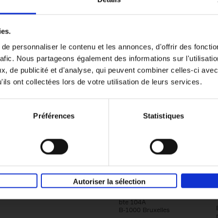
omie & Management filter
The Digital Leadership Practic
ies.
Test
(EN)
e personnaliser le contenu et les annonces, d'offrir des fonctio
Learning to Think and Act Smarter with Dig
rafic. Nous partageons également des informations sur l'utilisati
Stijn Viaene
Couverture souple
2026
159
, de publicité et d'analyse, qui peuvent combiner celles-ci avec
ils ont collectées lors de votre utilisation de leurs services.
Préférences
Statistiques
Société
Éditions Racine
Autoriser la sélection
Tour & Taxis
Qui sommes-nous?
Avenue du Port, 86C
bte 104A
B-1000 Bruxelles