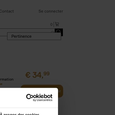
Contact
Se connecter
0
Pertinence
€
34,
99
ormation
ne
Ajouter au panier
À propos des cookies