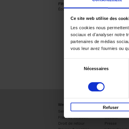
Filtrer sur une catégorie racine
Économie & Management (2)
Apply Écon
Ce site web utilise des cook
Les cookies nous permettent d
sociaux et d'analyser notre t
partenaires de médias sociaux
vous leur avez fournies ou qu'
Sélection
Nécessaires
du
consentement
Webshop
Business
Refuser
Service clients
Ventes
Frais de livraison
Société
Droit de retour
Presse