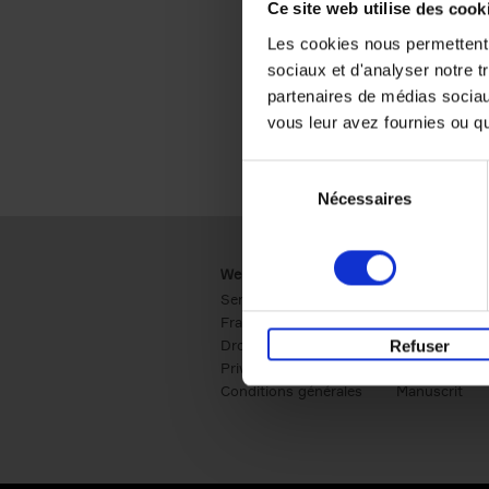
Ce site web utilise des cook
Les cookies nous permettent d
sociaux et d'analyser notre t
partenaires de médias sociaux
vous leur avez fournies ou qu'
Sélection
Nécessaires
du
consentement
Webshop
Business
Service clients
Ventes
Frais de livraison
Société
Droit de retour
Presse
Refuser
Privacy & cookies
International
Conditions générales
Manuscrit