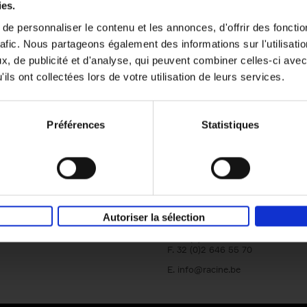
ies.
e personnaliser le contenu et les annonces, d'offrir des fonctio
rafic. Nous partageons également des informations sur l'utilisati
, de publicité et d'analyse, qui peuvent combiner celles-ci avec
ils ont collectées lors de votre utilisation de leurs services.
Préférences
Statistiques
Société
Éditions Racine
Tour & Taxis
Qui sommes-nous?
Avenue du Port, 86C
bte 104A
Autoriser la sélection
B-1000 Bruxelles
T. 32 (0)2 646 44 44
F. 32 (0)2 646 55 70
E.
info@racine.be