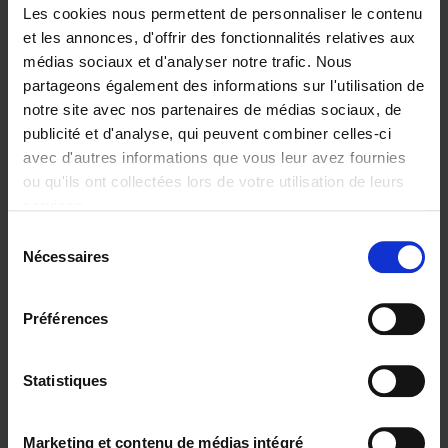
Les cookies nous permettent de personnaliser le contenu
et les annonces, d'offrir des fonctionnalités relatives aux
médias sociaux et d'analyser notre trafic. Nous
partageons également des informations sur l'utilisation de
Ajouter au panier
notre site avec nos partenaires de médias sociaux, de
publicité et d'analyse, qui peuvent combiner celles-ci
Reward
(EN)
avec d'autres informations que vous leur avez fournies
Axel Smits
Bart Van den Bussche
ou qu'ils ont collectées lors de votre utilisation de leurs
Couverture souple
2024
222
services.
€
37,
50
Sélection
Nécessaires
du
consentement
Préférences
Statistiques
Ajouter au panier
The Channel Whisperer
(EN)
Marketing et contenu de médias intégré