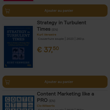
Ajouter au panier
Strategy in Turbulent
Times
(EN)
Kurt Verweire
Couverture souple
2023
260
€
37,
50
Ajouter au panier
Content Marketing like a
PRO
(EN)
Clo Willaerts
Couverture souple
2023
352