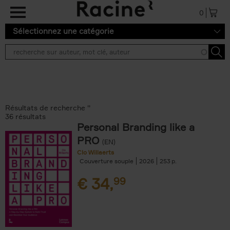
Aller au contenu principal
0
Sélectionnez une catégorie
Résultats de recherche ''
36 résultats
Personal Branding like a
PRO
(EN)
Clo Willaerts
Couverture souple
2026
253
€
34,
99