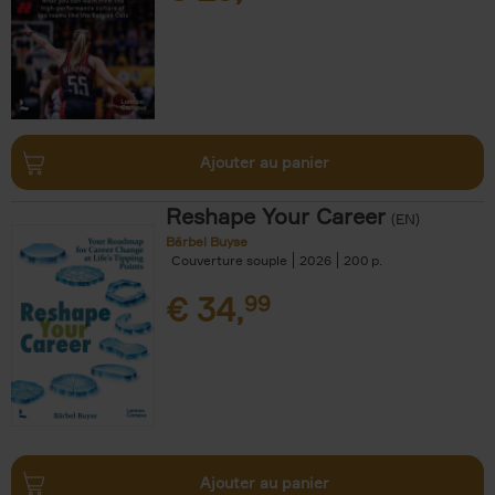
Ajouter au panier
Reshape Your Career
(EN)
Bärbel Buyse
Couverture souple
2026
200
€
34,
99
Ajouter au panier