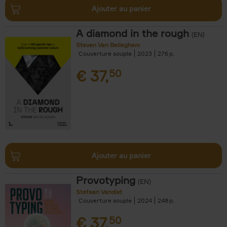
Ajouter au panier
A diamond in the rough
(EN)
Steven Van Belleghem
Couverture souple
2023
276
€
37,
50
Ajouter au panier
Provotyping
(EN)
Stefaan Vandist
Couverture souple
2024
248
€
37,
50