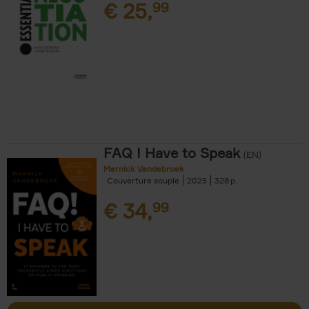
€
25,
99
FAQ I Have to Speak
(EN)
Marnick Vandebroek
Couverture souple
2025
328
€
34,
99