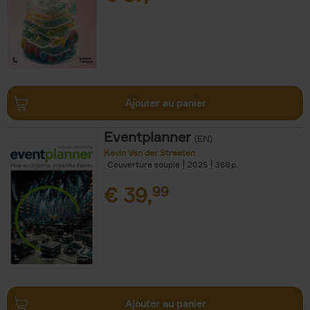
Ajouter au panier
Eventplanner
(EN)
Kevin Van der Straeten
Couverture souple
2025
368
€
39,
99
Ajouter au panier