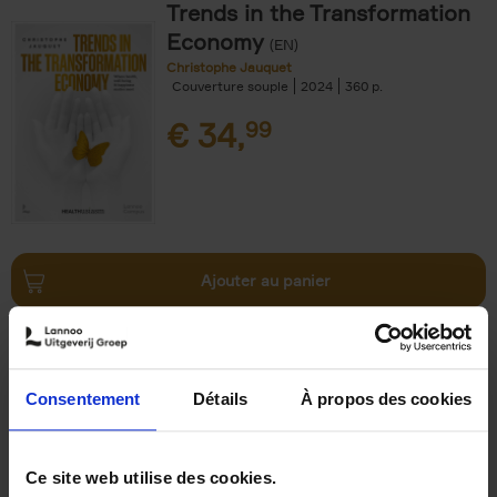
Trends in the Transformation
Economy
(EN)
Christophe Jauquet
Couverture souple
2024
360
€
34,
99
Ajouter au panier
Operating With Positive
Impact
(EN)
Axel Smits
Jochen Vincke
Consentement
Détails
À propos des cookies
Couverture souple
2023
214
€
34,
99
Ce site web utilise des cookies.