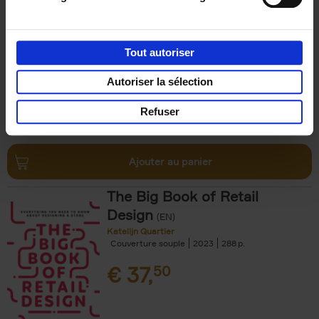
Paul Sysmans
Couverture souple
2018
200
€
29,
99
Tout autoriser
Autoriser la sélection
Refuser
Ajouter au panier
The Big Book of Retail
Design
(EN)
Katelijn Quartier
Couverture souple
2023
288
€
37,
50