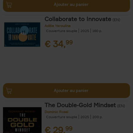
Ajouter au panier
Collaborate to Innovate
(EN)
Adèle Yaroulina
Couverture souple
2025
160
€
34,
99
Ajouter au panier
The Double-Gold Mindset
(EN)
Dominic Rossi
Couverture souple
2025
200
€
29,
99