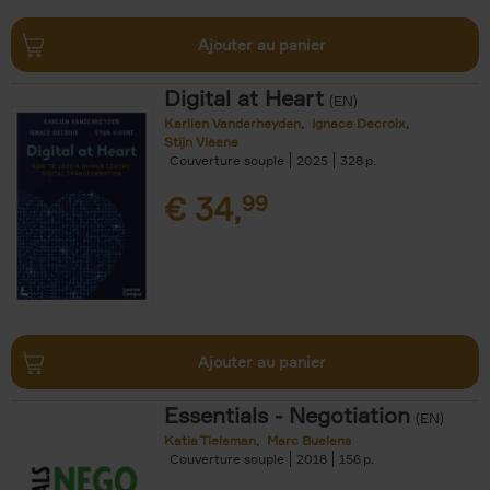
Ajouter au panier
Digital at Heart
(EN)
Karlien Vanderheyden
Ignace Decroix
Stijn Viaene
Couverture souple
2025
328
€
34,
99
Ajouter au panier
Essentials - Negotiation
(EN)
Katia Tieleman
Marc Buelens
Couverture souple
2018
156