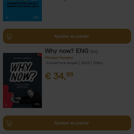
Ajouter au panier
Why now? ENG
(EN)
Michael Humblet
Couverture souple
2023
208
€
34,
99
Ajouter au panier