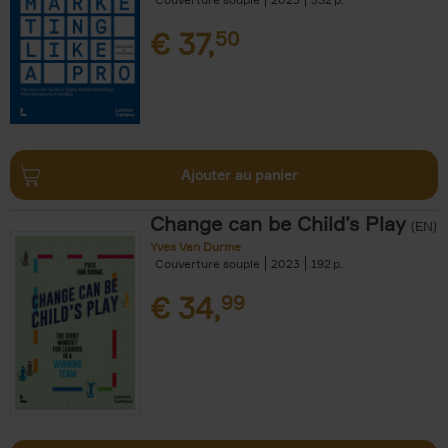
€
37,
50
Ajouter au panier
Change can be Child’s Play
(EN)
Yves Van Durme
Couverture souple
2023
192
€
34,
99