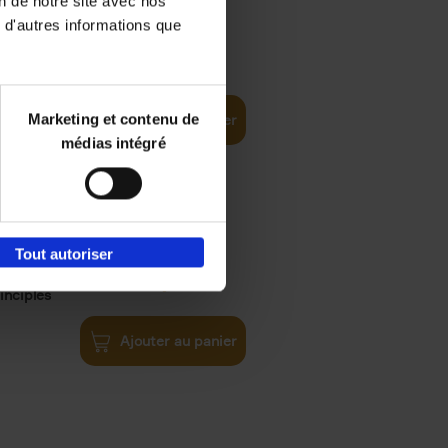
on de notre site avec nos
 d'autres informations que
iness
€
29,
99
(EN)
tal world
Marketing et contenu de
Ajouter au panier
médias intégré
Tout autoriser
€
34,
99
inciples
Ajouter au panier