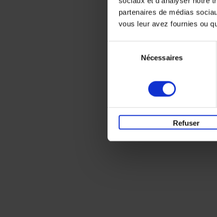
sociaux et d'analyser notre t
partenaires de médias sociaux
vous leur avez fournies ou qu'
Sélection
Nécessaires
du
consentement
Refuser