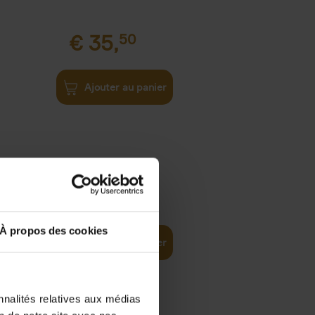
€
35,
50
Ajouter au panier
€
37,
50
)
ellent
À propos des cookies
Ajouter au panier
nnalités relatives aux médias