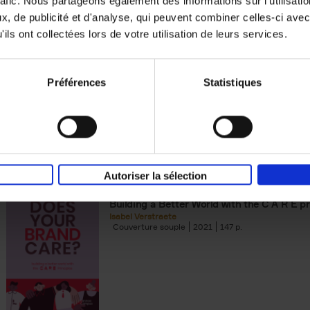
rafic. Nous partageons également des informations sur l'utilisati
, de publicité et d'analyse, qui peuvent combiner celles-ci avec
Building Bonds = Building Bus
ils ont collectées lors de votre utilisation de leurs services.
How to win buyers’ trust in a turbulent digi
Jochen Roef
Jozefien De Feyter
Carolien Boom
Couverture souple
2025
200
Préférences
Statistiques
Autoriser la sélection
Does Your Brand Care?
(EN)
Building a Better World with the C A R E pr
Isabel Verstraete
Couverture souple
2021
147