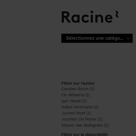
Aller au contenu principal
Sélectionnez une catégorie
Filtrer sur l'auteur
Carolien Boom (1)
Apply Carolien Boom fi
Clo Willaerts (1)
Apply Clo Willaerts filter
Igor Nowé (1)
Apply Igor Nowé filter
Isabel Verstraete (1)
Apply Isabel Verstrae
Jochen Roef (1)
Apply Jochen Roef filte
Jozefien De Feyter (1)
Apply Jozefien De 
Steven Van Belleghem (1)
Apply Steven V
Filtrer sur la disponibilité