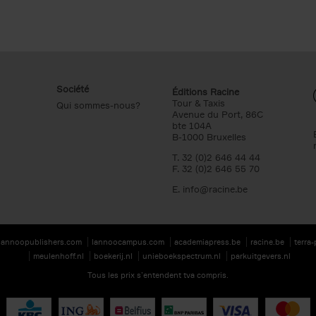
Société
Éditions Racine
Tour & Taxis
Qui sommes-nous?
Avenue du Port, 86C
bte 104A
B-1000 Bruxelles
T. 32 (0)2 646 44 44
F. 32 (0)2 646 55 70
E.
info@racine.be
lannoopublishers.com
lannoocampus.com
academiapress.be
racine.be
terra
meulenhoff.nl
boekerij.nl
unieboekspectrum.nl
parkuitgevers.nl
Tous les prix s’entendent tva compris.