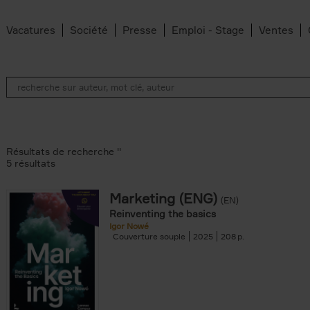
Vacatures
Société
Presse
Emploi - Stage
Ventes
Résultats de recherche ''
5 résultats
Marketing (ENG)
(EN)
lter
Reinventing the basics
Igor Nowé
Couverture souple
2025
208
te filter
r
Feyter filter
an Belleghem filter