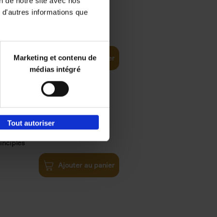
on de notre site avec nos
 d'autres informations que
€
35,
50
Marketing et contenu de
Ajouter au panier
médias intégré
Tout autoriser
€
34,
99
inciples
Ajouter au panier