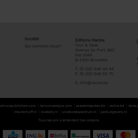
Société
Éditions Racine
Tour & Taxis
Qui sommes-nous?
Avenue du Port, 86C
bte 104A
B-1000 Bruxelles
T. 32 (0)2 646 44 44
F. 32 (0)2 646 55 70
E.
info@racine.be
lannoopublishers.com
lannoocampus.com
academiapress.be
racine.be
terra
meulenhoff.nl
boekerij.nl
unieboekspectrum.nl
parkuitgevers.nl
Tous les prix s’entendent tva compris.