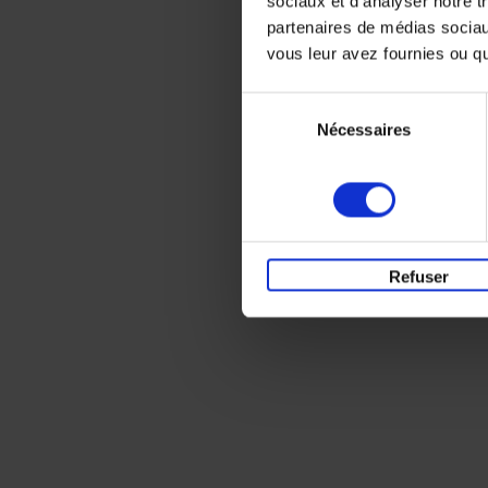
sociaux et d'analyser notre t
partenaires de médias sociaux
vous leur avez fournies ou qu'
Sélection
Nécessaires
du
consentement
Refuser