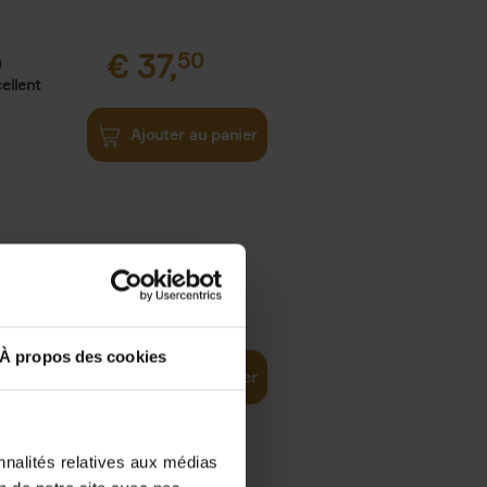
€
37,
50
)
ellent
Ajouter au panier
iness
€
29,
99
(EN)
tal world
À propos des cookies
Ajouter au panier
nnalités relatives aux médias