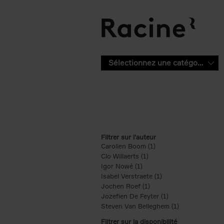
Aller au contenu principal
Sélectionnez une catégorie
Filtrer sur l'auteur
Carolien Boom (1)
Apply Carolien Boom fi
Clo Willaerts (1)
Apply Clo Willaerts filter
Igor Nowé (1)
Apply Igor Nowé filter
Isabel Verstraete (1)
Apply Isabel Verstrae
Jochen Roef (1)
Apply Jochen Roef filte
Jozefien De Feyter (1)
Apply Jozefien De 
Steven Van Belleghem (1)
Apply Steven V
Filtrer sur la disponibilité