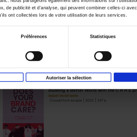
rafic. Nous partageons également des informations sur l'utilisati
, de publicité et d'analyse, qui peuvent combiner celles-ci avec
Digital marketing like a PRO -
ils ont collectées lors de votre utilisation de leurs services.
completely revised edition
(EN)
Prepare. Run. Optimize.
Clo Willaerts
Préférences
Statistiques
Couverture souple
2022
226
Autoriser la sélection
Does Your Brand Care?
(EN)
Building a Better World with the C A R E pr
Isabel Verstraete
Couverture souple
2021
147