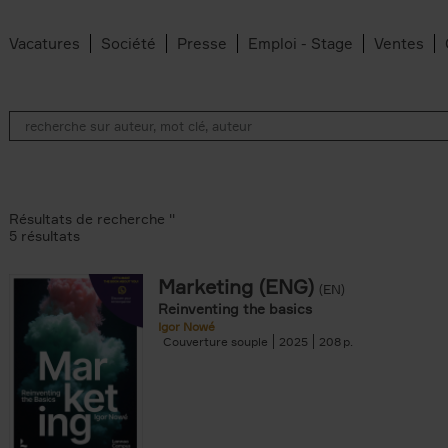
Vacatures
Société
Presse
Emploi - Stage
Ventes
Résultats de recherche ''
5 résultats
Marketing (ENG)
(EN)
lter
Reinventing the basics
Igor Nowé
Couverture souple
2025
208
te filter
r
Feyter filter
an Belleghem filter