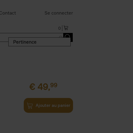
Contact
Se connecter
0
Pertinence
€
49,
99
Ajouter au panier