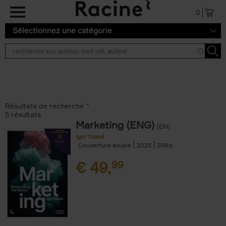
Aller au contenu principal
0
Sélectionnez une catégorie
Résultats de recherche ''
5 résultats
Marketing (ENG)
(EN)
Igor Nowé
Couverture souple
2025
208
€
49,
99