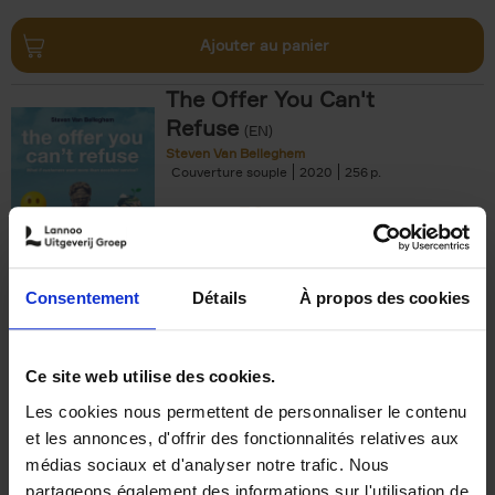
Ajouter au panier
The Offer You Can't
Refuse
(EN)
Steven Van Belleghem
Couverture souple
2020
256
€
37,
50
Consentement
Détails
À propos des cookies
Ajouter au panier
Ce site web utilise des cookies.
Les cookies nous permettent de personnaliser le contenu
Building Bonds = Building
et les annonces, d'offrir des fonctionnalités relatives aux
Business
(EN)
médias sociaux et d'analyser notre trafic. Nous
Jochen Roef
Jozefien De Feyter
Carolien Boom
partageons également des informations sur l'utilisation de
Couverture souple
2025
200