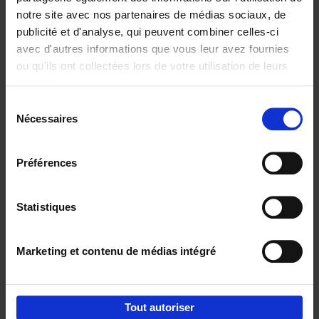
notre site avec nos partenaires de médias sociaux, de
€
29,
99
publicité et d'analyse, qui peuvent combiner celles-ci
avec d'autres informations que vous leur avez fournies
ou qu'ils ont collectées lors de votre utilisation de leurs
services.
Sélection
Nécessaires
du
Ajouter au panier
consentement
Digital marketing like a PRO -
Préférences
completely revised edition
(EN)
Clo Willaerts
Couverture souple
2022
226
Statistiques
€
35,
50
Marketing et contenu de médias intégré
Tout autoriser