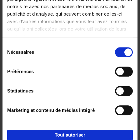
notre site avec nos partenaires de médias sociaux, de
€
37,
50
publicité et d'analyse, qui peuvent combiner celles-ci
avec d'autres informations que vous leur avez fournies
ou qu'ils ont collectées lors de votre utilisation de leurs
services.
Sélection
Nécessaires
du
Ajouter au panier
consentement
Building Bonds = Building
Préférences
Business
(EN)
Jochen Roef
Jozefien De Feyter
Carolien Boom
Couverture souple
2025
200
Statistiques
€
29,
99
Marketing et contenu de médias intégré
Tout autoriser