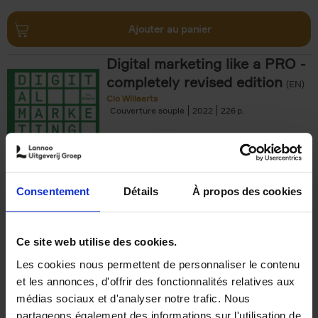
Ajouter au panier
Digital marketing like a PRO -
completely revised edition
(EN)
Clo Willaerts
Couverture souple
2022
226
€
35,
50
Consentement
Détails
À propos des cookies
Ajouter au panier
Ce site web utilise des cookies.
Les cookies nous permettent de personnaliser le contenu
The Offer You Can't
et les annonces, d'offrir des fonctionnalités relatives aux
Refuse
(EN)
médias sociaux et d'analyser notre trafic. Nous
Steven Van Belleghem
partageons également des informations sur l'utilisation de
Couverture souple
2020
256