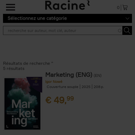
Aller au contenu principal
0
Sélectionnez une catégorie
Résultats de recherche ''
5 résultats
Marketing (ENG)
(EN)
Igor Nowé
Couverture souple
2025
208
€
49,
99