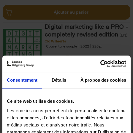
Ajouter au panier
Digital marketing like a PRO -
completely revised edition
(EN)
Clo Willaerts
Couverture souple
2022
226
€
35,
50
Consentement
Détails
À propos des cookies
Ajouter au panier
Ce site web utilise des cookies.
Les cookies nous permettent de personnaliser le contenu
The Offer You Can't
et les annonces, d'offrir des fonctionnalités relatives aux
Refuse
(EN)
médias sociaux et d'analyser notre trafic. Nous
Steven Van Belleghem
partageons également des informations sur l'utilisation de
Couverture souple
2020
256