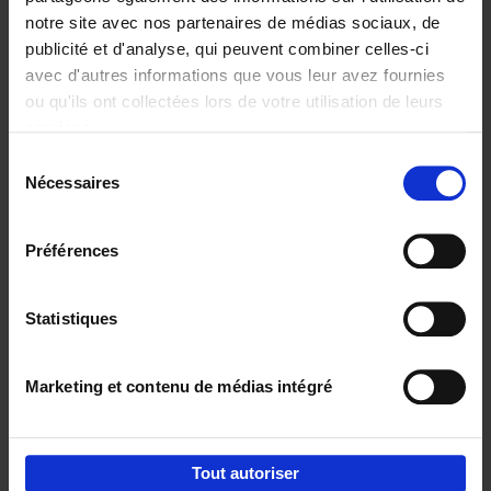
notre site avec nos partenaires de médias sociaux, de
€
37,
50
publicité et d'analyse, qui peuvent combiner celles-ci
avec d'autres informations que vous leur avez fournies
ou qu'ils ont collectées lors de votre utilisation de leurs
services.
Sélection
Nécessaires
du
Ajouter au panier
consentement
Building Bonds = Building
Préférences
Business
(EN)
Jochen Roef
Jozefien De Feyter
Carolien Boom
Couverture souple
2025
200
Statistiques
€
29,
99
Marketing et contenu de médias intégré
Tout autoriser