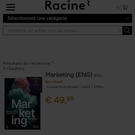
Aller au contenu principal
0
Sélectionnez une catégorie
Résultats de recherche ''
5 résultats
Marketing (ENG)
(EN)
Igor Nowé
Couverture souple
2025
208
€
49,
99