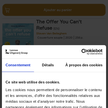
Ajouter au panier
The Offer You Can't
Refuse
(EN)
Steven Van Belleghem
Couverture souple
2020
256
€
37,
50
Consentement
Détails
À propos des cookies
Ajouter au panier
Ce site web utilise des cookies.
Les cookies nous permettent de personnaliser le contenu
Building Bonds = Building
et les annonces, d'offrir des fonctionnalités relatives aux
Business
(EN)
médias sociaux et d'analyser notre trafic. Nous
Jochen Roef
Jozefien De Feyter
Carolien Boom
partageons également des informations sur l'utilisation de
Couverture souple
2025
200