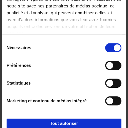
notre site avec nos partenaires de médias sociaux, de
€
29,
99
publicité et d'analyse, qui peuvent combiner celles-ci
avec d'autres informations que vous leur avez fournies
ou qu'ils ont collectées lors de votre utilisation de leurs
services.
Sélection
Nécessaires
du
Ajouter au panier
consentement
Digital marketing like a PRO -
Préférences
completely revised edition
(EN)
Clo Willaerts
Couverture souple
2022
226
Statistiques
€
35,
50
Marketing et contenu de médias intégré
Tout autoriser