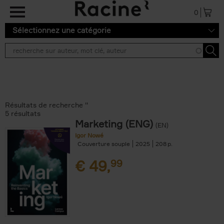
Aller au contenu principal
0
Sélectionnez une catégorie
Résultats de recherche ''
5 résultats
Marketing (ENG)
(EN)
Igor Nowé
Couverture souple
2025
208
€
49,
99