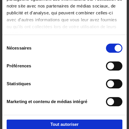
notre site avec nos partenaires de médias sociaux, de
€
29,
99
publicité et d'analyse, qui peuvent combiner celles-ci
avec d'autres informations que vous leur avez fournies
ou qu'ils ont collectées lors de votre utilisation de leurs
services.
Sélection
Nécessaires
du
Ajouter au panier
consentement
Digital marketing like a PRO -
Préférences
completely revised edition
(EN)
Clo Willaerts
Couverture souple
2022
226
Statistiques
€
35,
50
Marketing et contenu de médias intégré
Tout autoriser