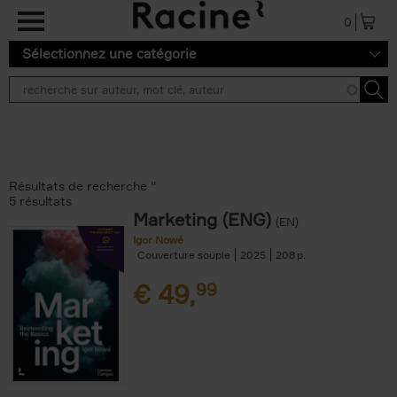
Aller au contenu principal
0
Sélectionnez une catégorie
Résultats de recherche ''
5 résultats
Marketing (ENG)
(EN)
Igor Nowé
Couverture souple
2025
208
€
49,
99