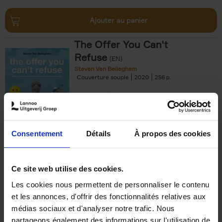
Ajouter au panier
The Offer You Can't
Refuse
(EN)
Steven Van Belleghem
Couverture souple
2020
256
€
37,
50
Consentement
Détails
À propos des cookies
Ajouter au panier
Ce site web utilise des cookies.
Les cookies nous permettent de personnaliser le contenu
Building Bonds = Building
et les annonces, d'offrir des fonctionnalités relatives aux
Business
(EN)
médias sociaux et d'analyser notre trafic. Nous
Jochen Roef
Jozefien De Feyter
Carolien Boom
partageons également des informations sur l'utilisation de
Couverture souple
2025
200