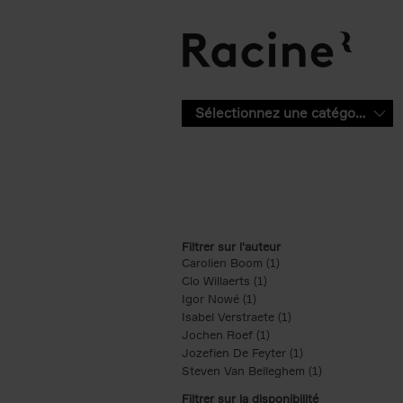
Aller au contenu principal
Sélectionnez une catégorie
Filtrer sur l'auteur
Carolien Boom (1)
Apply Carolien Boom fi
Clo Willaerts (1)
Apply Clo Willaerts filter
Igor Nowé (1)
Apply Igor Nowé filter
Isabel Verstraete (1)
Apply Isabel Verstrae
Jochen Roef (1)
Apply Jochen Roef filte
Jozefien De Feyter (1)
Apply Jozefien De 
Steven Van Belleghem (1)
Apply Steven V
Filtrer sur la disponibilité