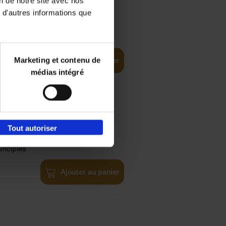
on de notre site avec nos
 d'autres informations que
iness
€
29,
99
(EN)
tal world
Marketing et contenu de
Ajouter au panier
médias intégré
Tout autoriser
€
34,
99
inciples
Ajouter au panier