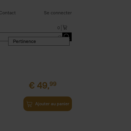
Contact
Se connecter
0
Pertinence
€
49,
99
Ajouter au panier