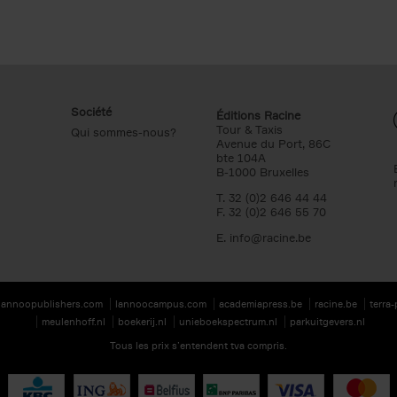
Société
Éditions Racine
Tour & Taxis
Qui sommes-nous?
Avenue du Port, 86C
bte 104A
B-1000 Bruxelles
T. 32 (0)2 646 44 44
F. 32 (0)2 646 55 70
E.
info@racine.be
lannoopublishers.com
lannoocampus.com
academiapress.be
racine.be
terra
meulenhoff.nl
boekerij.nl
unieboekspectrum.nl
parkuitgevers.nl
Tous les prix s’entendent tva compris.