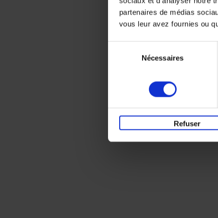
sociaux et d'analyser notre t
partenaires de médias sociaux
vous leur avez fournies ou qu'
Sélection
Nécessaires
du
consentement
Refuser