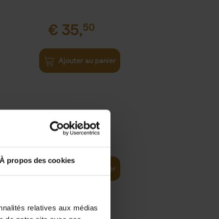
€
35,
50
Ajouter au panier
€
37,
50
)
ellent
À propos des cookies
Ajouter au panier
nnalités relatives aux médias