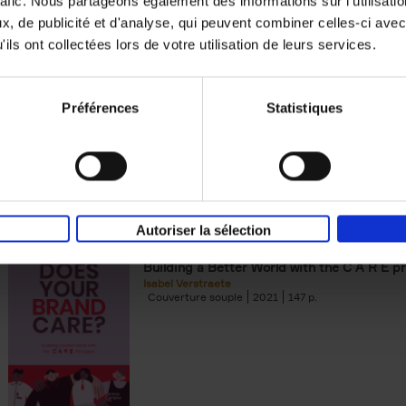
rafic. Nous partageons également des informations sur l'utilisati
, de publicité et d'analyse, qui peuvent combiner celles-ci avec
Building Bonds = Building Bus
ils ont collectées lors de votre utilisation de leurs services.
How to win buyers’ trust in a turbulent digi
Jochen Roef
Jozefien De Feyter
Carolien Boom
Couverture souple
2025
200
Préférences
Statistiques
Autoriser la sélection
Does Your Brand Care?
(EN)
Building a Better World with the C A R E pr
Isabel Verstraete
Couverture souple
2021
147