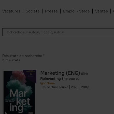
Vacatures
Société
Presse
Emploi - Stage
Ventes
Résultats de recherche ''
5 résultats
Marketing (ENG)
(EN)
lter
Reinventing the basics
Igor Nowé
Couverture souple
2025
208
te filter
r
Feyter filter
an Belleghem filter