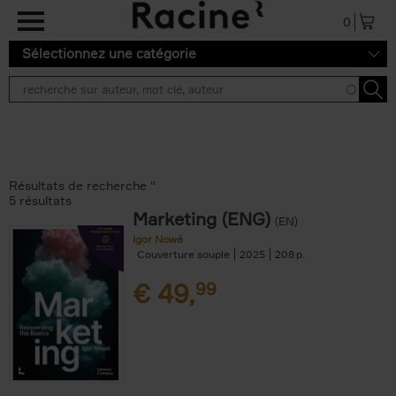
Aller au contenu principal
0
Sélectionnez une catégorie
Résultats de recherche ''
5 résultats
Marketing (ENG)
(EN)
Igor Nowé
Couverture souple
2025
208
€
49,
99