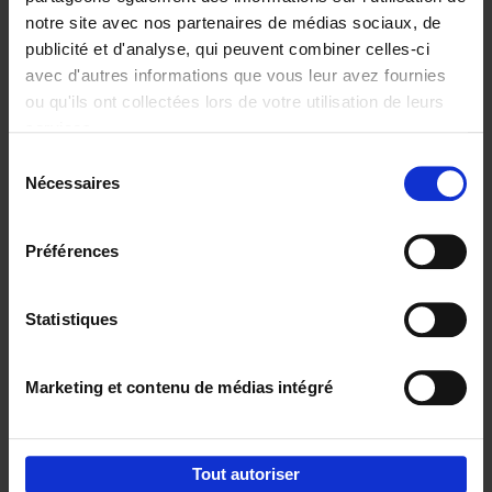
notre site avec nos partenaires de médias sociaux, de
€
29,
99
publicité et d'analyse, qui peuvent combiner celles-ci
avec d'autres informations que vous leur avez fournies
ou qu'ils ont collectées lors de votre utilisation de leurs
services.
Sélection
Nécessaires
du
Ajouter au panier
consentement
Digital marketing like a PRO -
Préférences
completely revised edition
(EN)
Clo Willaerts
Couverture souple
2022
226
Statistiques
€
35,
50
Marketing et contenu de médias intégré
Tout autoriser