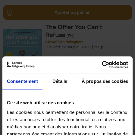
Ajouter au panier
The Offer You Can't
Refuse
(EN)
Steven Van Belleghem
Couverture souple
2020
256
€
37,
50
Consentement
Détails
À propos des cookies
Ajouter au panier
Ce site web utilise des cookies.
Les cookies nous permettent de personnaliser le contenu
Building Bonds = Building
et les annonces, d'offrir des fonctionnalités relatives aux
Business
(EN)
médias sociaux et d'analyser notre trafic. Nous
Jochen Roef
Jozefien De Feyter
Carolien Boom
partageons également des informations sur l'utilisation de
Couverture souple
2025
200