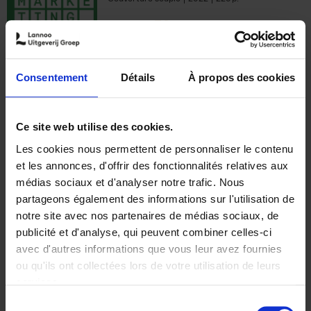
€
35,
50
Consentement
Détails
À propos des cookies
Ajouter au panier
Ce site web utilise des cookies.
Les cookies nous permettent de personnaliser le contenu
The Offer You Can't
et les annonces, d'offrir des fonctionnalités relatives aux
Refuse
(EN)
médias sociaux et d'analyser notre trafic. Nous
Steven Van Belleghem
partageons également des informations sur l'utilisation de
Couverture souple
2020
256
notre site avec nos partenaires de médias sociaux, de
€
37,
50
publicité et d'analyse, qui peuvent combiner celles-ci
avec d'autres informations que vous leur avez fournies
ou qu'ils ont collectées lors de votre utilisation de leurs
services.
Sélection