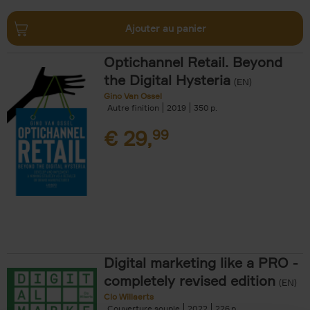
Ajouter au panier
Optichannel Retail. Beyond
the Digital Hysteria
(EN)
Gino Van Ossel
Autre finition
2019
350
€
29,
99
Digital marketing like a PRO -
completely revised edition
(EN)
Clo Willaerts
Couverture souple
2022
226