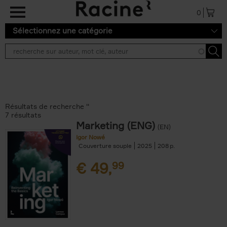
Aller au contenu principal
0
Sélectionnez une catégorie
Résultats de recherche ''
7 résultats
Marketing (ENG)
(EN)
Igor Nowé
Couverture souple
2025
208
€
49,
99