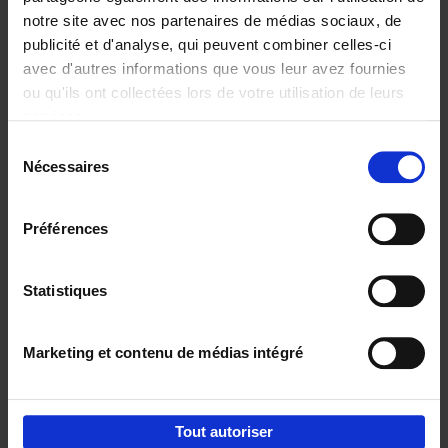
notre site avec nos partenaires de médias sociaux, de
€
29,
99
publicité et d'analyse, qui peuvent combiner celles-ci
avec d'autres informations que vous leur avez fournies
ou qu'ils ont collectées lors de votre utilisation de leurs
services.
Sélection
Nécessaires
du
Ajouter au panier
consentement
Digital marketing like a PRO -
Préférences
completely revised edition
(EN)
Clo Willaerts
Couverture souple
2022
226
Statistiques
€
35,
50
Marketing et contenu de médias intégré
Tout autoriser