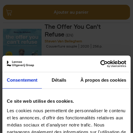
Ajouter au panier
The Offer You Can't
Refuse
(EN)
Steven Van Belleghem
Couverture souple
2020
256
€
37,
50
Consentement
Détails
À propos des cookies
Ajouter au panier
Ce site web utilise des cookies.
Les cookies nous permettent de personnaliser le contenu
Building Bonds = Building
et les annonces, d'offrir des fonctionnalités relatives aux
Business
(EN)
médias sociaux et d'analyser notre trafic. Nous
Jochen Roef
Jozefien De Feyter
Carolien Boom
partageons également des informations sur l'utilisation de
Couverture souple
2025
200