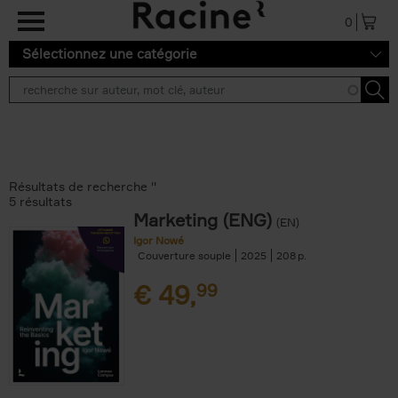
Aller au contenu principal
0
Sélectionnez une catégorie
Résultats de recherche ''
5 résultats
Marketing (ENG)
(EN)
Igor Nowé
Couverture souple
2025
208
€
49,
99