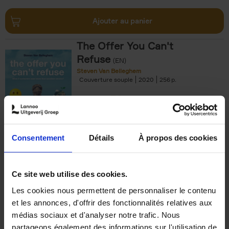
Ajouter au panier
The Offer You Can't
Refuse
(EN)
Steven Van Belleghem
Couverture souple
2020
256
€
37,
50
Consentement
Détails
À propos des cookies
Ajouter au panier
Ce site web utilise des cookies.
Les cookies nous permettent de personnaliser le contenu
Building Bonds = Building
et les annonces, d'offrir des fonctionnalités relatives aux
Business
(EN)
médias sociaux et d'analyser notre trafic. Nous
Jochen Roef
Jozefien De Feyter
Carolien Boom
partageons également des informations sur l'utilisation de
Couverture souple
2025
200