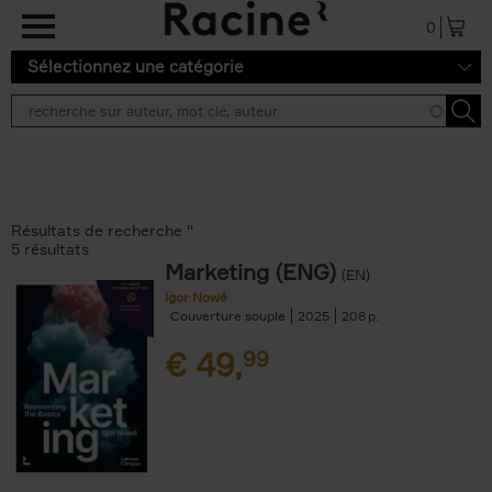
Aller au contenu principal
0
Sélectionnez une catégorie
Résultats de recherche ''
5 résultats
Marketing (ENG)
(EN)
Igor Nowé
Couverture souple
2025
208
€
49,
99