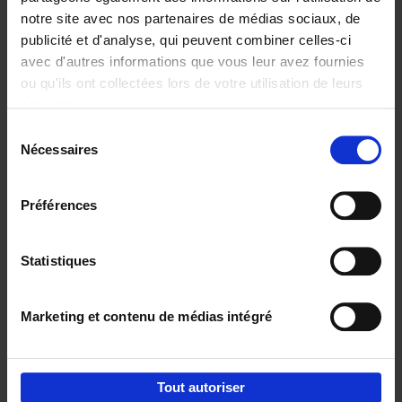
notre site avec nos partenaires de médias sociaux, de
€
29,
99
publicité et d'analyse, qui peuvent combiner celles-ci
avec d'autres informations que vous leur avez fournies
ou qu'ils ont collectées lors de votre utilisation de leurs
services.
Sélection
Nécessaires
du
Ajouter au panier
consentement
Digital marketing like a PRO -
Préférences
completely revised edition
(EN)
Clo Willaerts
Couverture souple
2022
226
Statistiques
€
35,
50
Marketing et contenu de médias intégré
Tout autoriser